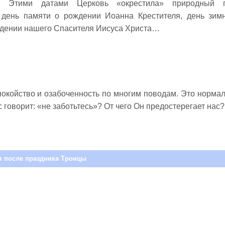
и. Этими датами Церковь «окрестила» природный г
 день памяти о рождении Иоанна Крестителя, день зим
ждении нашего Спасителя Иисуса Христа…
окойство и озабоченность по многим поводам. Это нормал
 говорит: «не заботьтесь»? От чего Он предостерегает нас?.
я после праздника Троицы