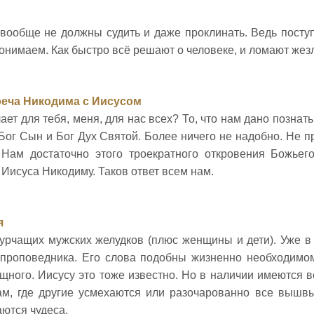
 вообще не должны судить и даже проклинать. Ведь посту
 понимаем. Как быстро всё решают о человеке, и ломают жезл
реча Никодима с Иисусом
чает для тебя, меня, для нас всех? То, что нам дано позна
, Бог Сын и Бог Дух Святой. Более ничего не надобно. Не 
. Нам достаточно этого троекратного откровения Божьег
 Иисуса Никодиму. Таков ответ всем нам.
я
урчащих мужских желудков (плюс женщины и дети). Уже в 
проповедника. Его слова подобны жизненно необходимом
щного. Иисусу это тоже известно. Но в наличии имеются в
м, где другие усмехаются или разочарованно все вышв
аются чудеса.