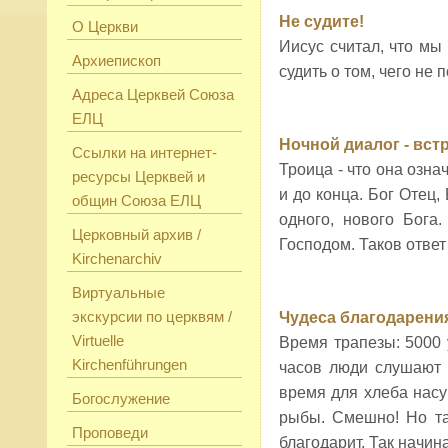
Не судите!
О Церкви
Иисус считал, что мы
Архиепископ
судить о том, чего не
Адреса Церквей Союза
ЕЛЦ
Ночной диалог - вст
Ссылки на интернет-
Троица - что она озна
ресурсы Церквей и
и до конца. Бог Отец
общин Союза ЕЛЦ
одного, нового Бога
Церковный архив /
Господом. Таков ответ
Kirchenarchiv
Виртуальные
экскурсии по церквям /
Чудеса благодарени
Virtuelle
Время трапезы: 5000 
Kirchenführungen
часов люди слушают 
время для хлеба насу
Богослужение
рыбы. Смешно! Но та
Проповеди
благодарит. Так начин