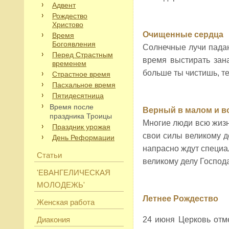
Адвент
Рождество
Христово
Очищенные сердца
Время
Богоявления
Солнечные лучи падаю
Перед Страстным
время выстирать зана
временем
больше ты чистишь, те
Страстное время
Пасхальное время
Пятидесятница
Время после
Верный в малом и во
праздника Троицы
Многие люди всю жизнь
Праздник урожая
свои силы великому д
День Реформации
напрасно ждут специал
Статьи
великому делу Господа
'ЕВАНГЕЛИЧЕСКАЯ
МОЛОДЕЖЬ'
Летнее Рождество
Женская работа
Диакония
24 июня Церковь отм