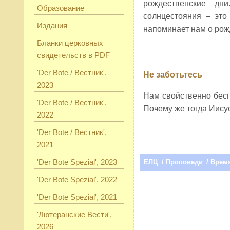
рождественские дн
Образование
солнцестояния – это
Издания
напоминает нам о ро
Бланки церковных
свидетельств в PDF
'Der Bote / Вестник',
Не заботьтесь
2023
Нам свойственно бесп
'Der Bote / Вестник',
Почему же тогда Иисус
2022
'Der Bote / Вестник',
2021
'Der Bote Spezial', 2023
ЕЛЦ
/
Проповеди
/ Врем
'Der Bote Spezial', 2022
'Der Bote Spezial', 2021
'Лютеранские Вести',
2026