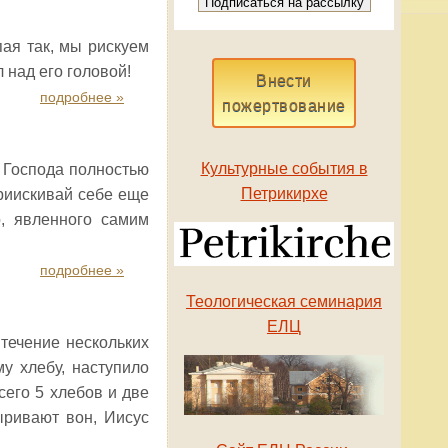
пая так, мы рискуем
 над его головой!
Внести
подробнее »
пожертвование
Культурные события в
ть Господа полностью
Петрикирхе
приискивай себе еще
о, явленного самим
подробнее »
Теологическая семинария
ЕЛЦ
течение нескольких
у хлебу, наступило
сего 5 хлебов и две
ыривают вон, Иисус