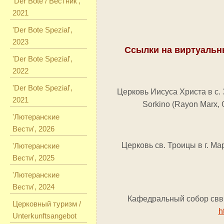
'Der Bote / Вестник',
2021
'Der Bote Spezial',
2023
Ссылки на виртуальн
'Der Bote Spezial',
2022
'Der Bote Spezial',
Церковь Иисуса Христа в с. З
2021
Sorkino (Rayon Marx, 
'Лютеранские
Вести', 2026
Церковь св. Троицы в г. Марк
'Лютеранские
Вести', 2025
'Лютеранские
Вести', 2024
Кафедральный собор свв. П
Церковный туризм /
h
Unterkunftsangebot