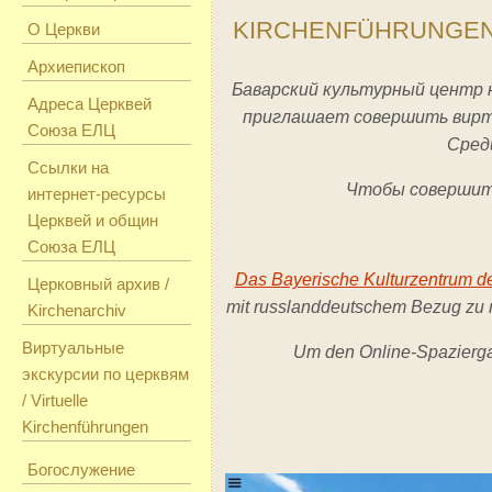
KIRCHENFÜHRUNGE
О Церкви
Архиепископ
Баварский культурный центр н
Адреса Церквей
приглашает совершить вирту
Союза ЕЛЦ
Среди
Ссылки на
Чтобы совершить
интернет-ресурсы
Церквей и общин
Союза ЕЛЦ
Das Bayerische Kulturzentrum d
Церковный архив /
mit russlanddeutschem Bezug zu m
Kirchenarchiv
Виртуальные
Um den Online-Spazierga
экскурсии по церквям
/ Virtuelle
Kirchenführungen
Богослужение