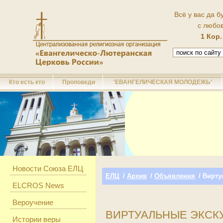
Всё у вас да б
с любо
1 Кор.
Кто есть кто
Проповеди
'ЕВАНГЕЛИЧЕСКАЯ МОЛОДЕЖЬ'
Новости Союза ЕЛЦ
ЕЛЦ
/
Архив
/
Объявления
/ Вирту
ELCROS News
Вероучение
ВИРТУАЛЬНЫЕ ЭКСКУ
Истории веры