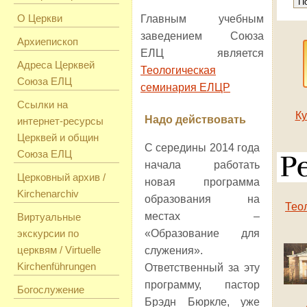
О Церкви
Главным учебным
заведением Союза
Архиепископ
ЕЛЦ является
Адреса Церквей
Теологическая
Союза ЕЛЦ
семинария ЕЛЦР
Ссылки на
Ку
Надо действовать
интернет-ресурсы
Церквей и общин
С середины 2014 года
Союза ЕЛЦ
начала работать
Церковный архив /
новая программа
Kirchenarchiv
образования на
Тео
местах –
Виртуальные
экскурсии по
«Образование для
церквям / Virtuelle
служения».
Kirchenführungen
Ответственный за эту
программу, пастор
Богослужение
Брэдн Бюркле, уже