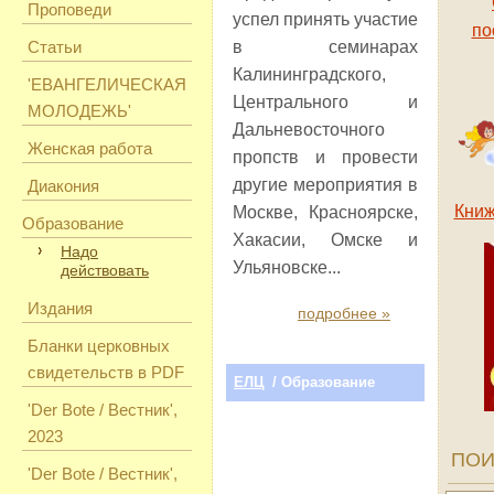
Проповеди
успел принять участие
по
Статьи
в семинарах
Калининградского,
'ЕВАНГЕЛИЧЕСКАЯ
Центрального и
МОЛОДЕЖЬ'
Дальневосточного
Женская работа
пропств и провести
другие мероприятия в
Диакония
Книж
Москве, Красноярске,
Образование
Хакасии, Омске и
Надо
Ульяновске...
действовать
Издания
подробнее »
Бланки церковных
свидетельств в PDF
ЕЛЦ
/ Образование
'Der Bote / Вестник',
2023
ПОИ
'Der Bote / Вестник',