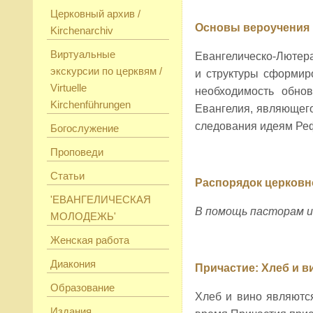
Церковный архив /
Основы вероучения 
Kirchenarchiv
Виртуальные
Евангелическо-Лютера
экскурсии по церквям /
и структуры сформиро
Virtuelle
необходимость обно
Kirchenführungen
Евангелия, являющего
следования идеям Ре
Богослужение
Проповеди
Статьи
Распорядок церковн
'ЕВАНГЕЛИЧЕСКАЯ
В помощь пасторам и
МОЛОДЕЖЬ'
Женская работа
Диакония
Причастие: Хлеб и в
Образование
Хлеб и вино являютс
Издания