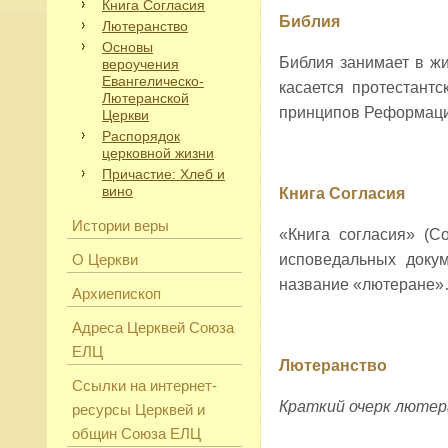
Книга Согласия
Библия
Лютеранство
Основы
Библия занимает в жи
вероучения
Евангелическо-
касается протестант
Лютеранской
принципов Реформаци
Церкви
Распорядок
церковной жизни
Причастие: Хлеб и
вино
Книга Согласия
Истории веры
«Книга согласия» (C
О Церкви
исповедальных доку
название «лютеране
Архиепископ
Адреса Церквей Союза
ЕЛЦ
Лютеранство
Ссылки на интернет-
Краткий очерк лютер
ресурсы Церквей и
общин Союза ЕЛЦ