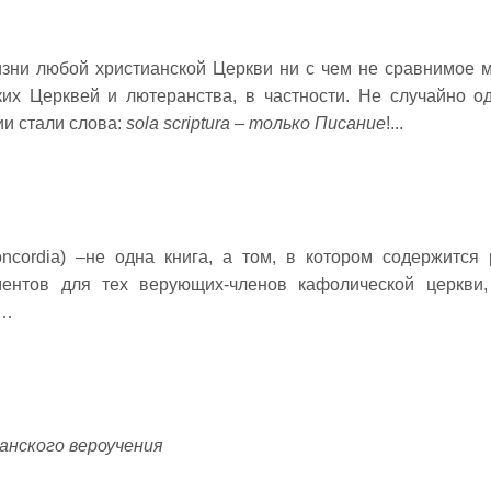
зни любой христианской Церкви ни с чем не сравнимое м
ских Церквей и лютеранства, в частности. Не случайно 
и стали слова:
sola
scriptura
– только Писание
!...
oncordia) –не одна книга, а том, в котором содержитс
ментов для тех верующих-членов кафолической церкви,
»…
анского вероучения