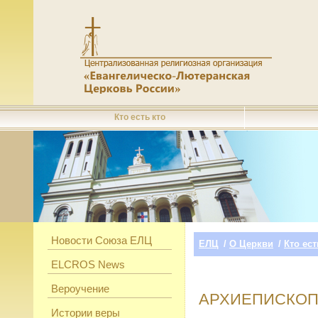
Кто есть кто
Новости Союза ЕЛЦ
ЕЛЦ
/
О Церкви
/
Кто ест
ELCROS News
Вероучение
АРХИЕПИСКО
Истории веры