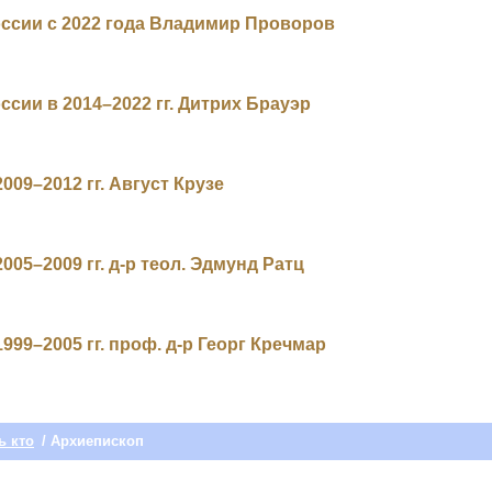
ссии с 2022 года Владимир Проворов
сии в 2014–2022 гг. Дитрих Брауэр
009–2012 гг. Август Крузе
05–2009 гг. д-р теол. Эдмунд Ратц
999–2005 гг. проф. д-р Георг Кречмар
ь кто
/ Архиепископ