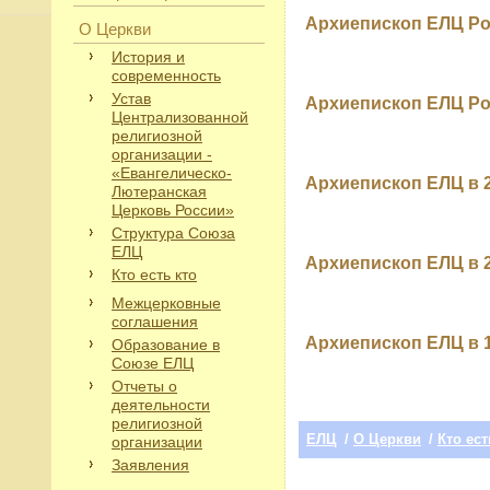
Архиепископ ЕЛЦ Ро
О Церкви
История и
современность
Устав
Архиепископ ЕЛЦ Рос
Централизованной
религиозной
организации -
«Евангелическо-
Архиепископ ЕЛЦ в 2
Лютеранская
Церковь России»
Структура Союза
ЕЛЦ
Архиепископ ЕЛЦ в 20
Кто есть кто
Межцерковные
соглашения
Архиепископ ЕЛЦ в 1
Образование в
Союзе ЕЛЦ
Отчеты о
деятельности
религиозной
ЕЛЦ
/
О Церкви
/
Кто ест
организации
Заявления