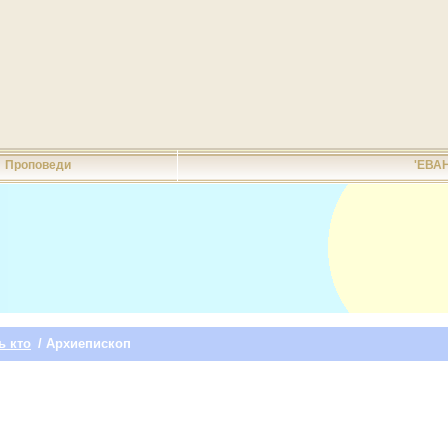
Проповеди
'ЕВА
ь кто
/ Архиепископ
П