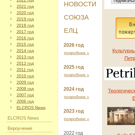
2022 год
НОВОСТИ
2021 год
2020 год
СОЮЗА
2019 год
Вн
2018 год
ЕЛЦ
2017 год
пожер
2016 год
2015 год
2026 год
2014 год
Культурны
подробнее »
2013 год
Петр
2012 год
2025 год
2011 год
подробнее »
2010 год
2009 год
2008 год
2024 год
Теологичес
2007 год
подробнее »
2006 год
ELCROS News
2023 год
ELCROS News
подробнее »
Вероучение
2022 год