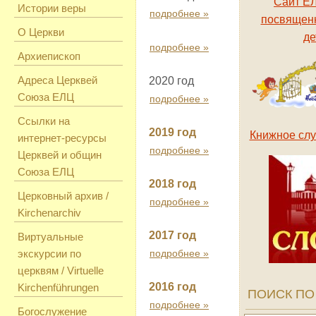
Сайт ЕЛ
Истории веры
подробнее »
посвященн
О Церкви
де
подробнее »
Архиепископ
Адреса Церквей
2020 год
Союза ЕЛЦ
подробнее »
Ссылки на
2019 год
Книжное слу
интернет-ресурсы
подробнее »
Церквей и общин
Союза ЕЛЦ
2018 год
Церковный архив /
подробнее »
Kirchenarchiv
2017 год
Виртуальные
экскурсии по
подробнее »
церквям / Virtuelle
2016 год
Kirchenführungen
ПОИСК ПО
подробнее »
Богослужение