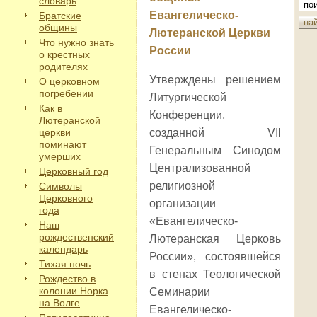
словарь
Евангелическо-
Братские
общины
Лютеранской Церкви
Что нужно знать
России
о крестных
родителях
Утверждены решением
О церковном
погребении
Литургической
Как в
Конференции,
Лютеранской
церкви
созданной VII
поминают
Генеральным Синодом
умерших
Централизованной
Церковный год
религиозной
Символы
Церковного
организации
года
«Евангелическо-
Наш
рождественский
Лютеранская Церковь
календарь
России», состоявшейся
Тихая ночь
в стенах Теологической
Рождество в
колонии Норка
Семинарии
на Волге
Евангелическо-