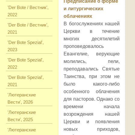
Предписание о форме
'Der Bote / Вестник',
и литургических
2022
облачениях
В богослужениях нашей
'Der Bote / Вестник',
Церкви в течение
2021
многих десятилетий
'Der Bote Spezial',
проповедовалось
2023
Евангелие, верующие
'Der Bote Spezial',
молились, пели,
2022
преподавались Святые
Таинства, при этом не
'Der Bote Spezial',
было какого-либо
2021
особенного облачения
'Лютеранские
для пасторов. Однако со
Вести', 2026
времени начала
'Лютеранские
возрождения нашей
Вести', 2025
Церкви и появления
новых приходов,
'Лютеранские