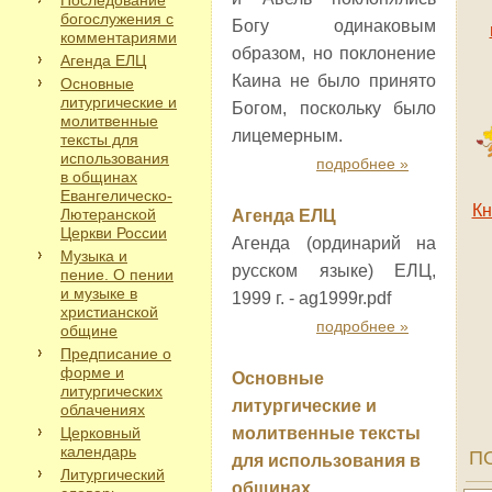
Последование
богослужения с
Богу одинаковым
комментариями
образом, но поклонение
Агенда ЕЛЦ
Каина не было принято
Основные
литургические и
Богом, поскольку было
молитвенные
лицемерным.
тексты для
использования
подробнее »
в общинах
Евангелическо-
Кн
Лютеранской
Агенда ЕЛЦ
Церкви России
Агенда (ординарий на
Музыка и
русском языке) ЕЛЦ,
пение. О пении
и музыке в
1999 г. - ag1999r.pdf
христианской
подробнее »
общине
Предписание о
форме и
Основные
литургических
литургические и
облачениях
Церковный
молитвенные тексты
календарь
П
для использования в
Литургический
общинах