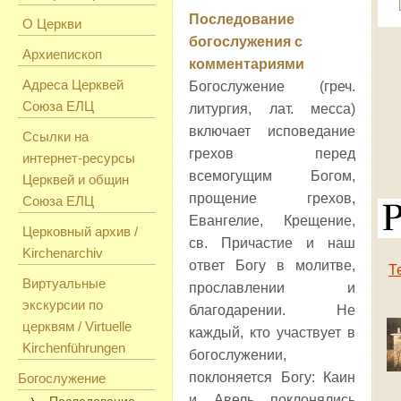
Последование
О Церкви
богослужения с
Архиепископ
комментариями
Адреса Церквей
Богослужение (греч.
Союза ЕЛЦ
литургия, лат. месса)
включает исповедание
Ссылки на
грехов перед
интернет-ресурсы
всемогущим Богом,
Церквей и общин
прощение грехов,
Союза ЕЛЦ
Евангелие, Крещение,
Церковный архив /
св. Причастие и наш
Kirchenarchiv
ответ Богу в молитве,
Т
Виртуальные
прославлении и
экскурсии по
благодарении. Не
церквям / Virtuelle
каждый, кто участвует в
Kirchenführungen
богослужении,
поклоняется Богу: Каин
Богослужение
и Авель поклонялись