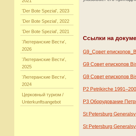
2021
'Der Bote Spezial', 2023
'Der Bote Spezial', 2022
'Der Bote Spezial', 2021
Ссылки на докум
'Лютеранские Вести',
2026
G9_Совет епископов_Bi
'Лютеранские Вести',
G9 Совет епископов Bis
2025
G9 Совет епископов Bi
'Лютеранские Вести',
2024
P2 Petrikirche 1991–20
Церковный туризм /
P3 Оборудование Петр
Unterkunftsangebot
St Petersburg General
St Petersburg General