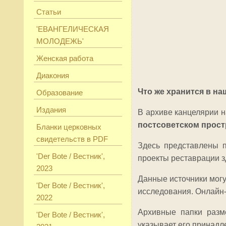
Статьи
'ЕВАНГЕЛИЧЕСКАЯ
МОЛОДЕЖЬ'
Женская работа
Диакония
Что же хранится в н
Образование
Издания
В архиве канцелярии 
постсоветском прост
Бланки церковных
свидетельств в PDF
Здесь представлены п
'Der Bote / Вестник',
проекты реставрации з
2023
Данные источники могу
'Der Bote / Вестник',
исследования. Онлайн-
2022
Архивные папки разм
'Der Bote / Вестник',
указывает его принадле