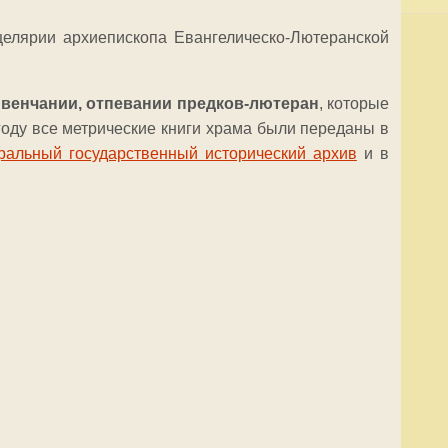
елярии архиепископа Евангелическо-Лютеранской
 венчании, отпевании предков-лютеран
, которые
году все метрические книги храма были переданы в
ральный государственный исторический архив
и в