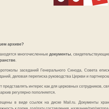
ашем архиве?
находятся многочисленные
документы
, свидетельствующи
ранстве
.
ротоколы заседаний Генерального Синода, Совета еписк
даний, деловая переписка руководства Церкви и партнерск
т представлять интерес как для церковных сотрудников, св
архив регулярно пополняется.
ещены в виде ссылок на диске Mail.ru. Документы хра
жность к папке, год/дату составления, название/тип/автора