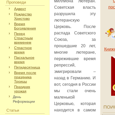
миллиона лютеран.
Проповеди
пос
Советская власть
Адвент
разрушила эту
Рождество
Христово
лютеранскую
Время
Церковь. После
Богоявления
распада Советского
Перед
Страстным
Союза, за
временем
прошедшие 20 лет,
Страстное
Книж
время
многие лютеране,
Пасхальное
пережившие время
время
репрессий,
Пятидесятница
эмигрировали –
Время после
праздника
назад в Германию. И
Троицы
вот, сегодня в России
Праздник
мы стали очень
урожая
День
маленькой
Реформации
Церковью, которая
ПОИ
находится в самом
Статьи