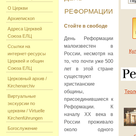
О Церкви
РЕФОРМАЦИИ
Архиепископ
Стойте в свободе
Адреса Церквей
Союза ЕЛЦ
День Реформации
малоизвестен в
Ссылки на
Ку
интернет-ресурсы
России, несмотря на
Церквей и общин
то, что почти уже 500
Союза ЕЛЦ
лет в этой стране
существуют
Церковный архив /
христианские
Kirchenarchiv
общины,
Теол
Виртуальные
присоединившиеся к
экскурсии по
Реформации. К
церквям / Virtuelle
началу
XX
века в
Kirchenführungen
России проживало
Богослужение
около одного