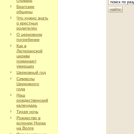
словарь
Братские
общины
Что нужно знать
о крестных
родителях
О церковном
погребении
Как в
Лютеранской
церкви
поминают
умерших
Церковный год
Символы
Церковного
года
Наш
рождественский
календарь
Тихая ночь
Рождество в
колонии Норка
на Волге