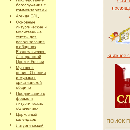
Последование
Сайт 
богослужения с
посвяще
комментариями
Агенда ЕЛЦ
Основные
литургические и
молитвенные
тексты для
использования
в общинах
Евангелическо-
Книжное с
Лютеранской
Церкви России
Музыка и
пение. О пении
и музыке в
христианской
общине
Предписание о
форме и
литургических
облачениях
Церковный
календарь
ПОИСК П
Литургический