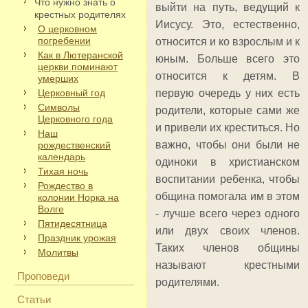
Что нужно знать о
выйти на путь, ведущий к
крестных родителях
Иисусу. Это, естественно,
О церковном
погребении
относится и ко взрослым и к
Как в Лютеранской
юным. Больше всего это
церкви поминают
относится к детям. В
умерших
Церковный год
первую очередь у них есть
Символы
родители, которые сами же
Церковного года
и привели их креститься. Но
Наш
важно, чтобы они были не
рождественский
календарь
одиноки в христианском
Тихая ночь
воспитании ребенка, чтобы
Рождество в
община помогала им в этом
колонии Норка на
Волге
- лучше всего через одного
Пятидесятница
или двух своих членов.
Праздник урожая
Таких членов общины
Молитвы
называют крестными
Проповеди
родителями.
Статьи