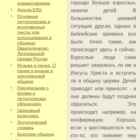
гораздо больше взрослых,
комментариями
Агенда ЕЛЦ
нежели детей. В
Основные
большинстве церквей
литургические и
ситуация другая, однако в
молитвенные
тексты для
библейские времена все
использования в
было точно также, как
общинах
Евангелическо-
происходит здесь и сейчас.
Лютеранской
Взрослые люди сами
Церкви России
решают уверовать ли им в
Музыка и пение. О
пении и музыке в
Иисуса Христа и вступить
христианской
ли в общину церкви. Детей
общине
Предписание о
приводят или приносят - и
форме и
они должны будут позднее
литургических
облачениях
обратиться. Это
Церковный
происходит, например, на
календарь
конфирмации. Хорошо,
Литургический
словарь
если у крестившегося есть
Братские общины
кто-то, кто поможет ему