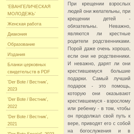
При крещении взрослых
'ЕВАНГЕЛИЧЕСКАЯ
людей они желательны, при
МОЛОДЕЖЬ'
крещении детей -
Женская работа
обязательны. Неважно,
являются ли крестные
Диакония
родители родсгвенниками.
Образование
Порой даже очень хорошо,
Издания
если они не родственники.
И неважно, дарят ли они
Бланки церковных
крестившемуся большие
свидетельств в PDF
подарки. Самый лучший
'Der Bote / Вестник',
подарок - это помощь,
2023
которую они оказывают
'Der Bote / Вестник',
крестившемуся - взрослому
2022
или ребенку - в том, чтобы
он продолжал свой путь к
'Der Bote / Вестник',
вере, приводят его с собой
2021
на богослужения и в
'Der Bote Spezial', 2023