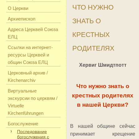
ЧТО НУЖНО
О Церкви
Архиепископ
ЗНАТЬ О
Адреса Церквей Союза
КРЕСТНЫХ
ЕЛЦ
РОДИТЕЛЯХ
Ссылки на интернет-
ресурсы Церквей и
общин Союза ЕЛЦ
Хервиг Шмидтпотт
Церковный архив /
Kirchenarchiv
Что нужно знать о
Виртуальные
крестных родителях
экскурсии по церквям /
в нашей Церкви?
Virtuelle
Kirchenführungen
Богослужение
В нашей общине сейчас
Последование
принимает крещение
богослужения с