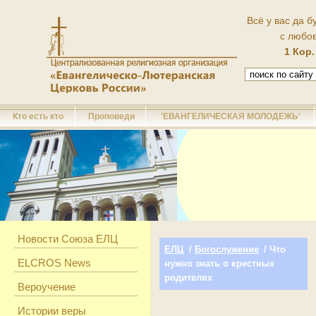
Всё у вас да б
с любо
1 Кор.
Кто есть кто
Проповеди
'ЕВАНГЕЛИЧЕСКАЯ МОЛОДЕЖЬ'
Новости Союза ЕЛЦ
ЕЛЦ
/
Богослужение
/ Что
ELCROS News
нужно знать о крестных
родителях
Вероучение
Истории веры