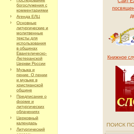
Последование
Сайт Е
богослужения с
посвящен
комментариями
д
Агенда ЕЛЦ
Основные
литургические и
молитвенные
тексты для
использования
в общинах
Евангелическо-
Книжное сл
Лютеранской
Церкви России
Музыка и
пение. О пении
и музыке в
христианской
общине
Предписание о
форме и
литургических
облачениях
Церковный
календарь
ПОИСК ПО
Литургический