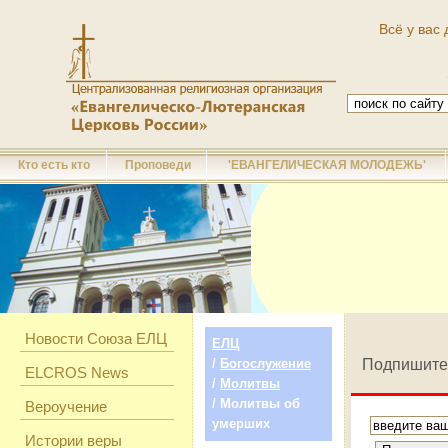
Всё у вас 
Кто есть кто
Проповеди
'ЕВАНГЕЛИЧЕСКАЯ МОЛОДЕЖЬ'
Новости Союза ЕЛЦ
ЕЛЦ
/
Богослужение
Подпишите
ELCROS News
/
Молитвы
/ Молитвы об
Вероучение
умерших
Истории веры