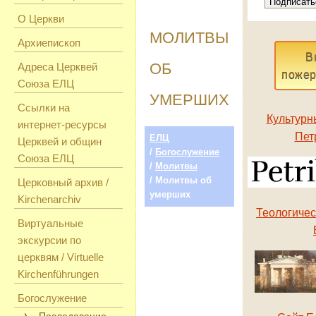
О Церкви
МОЛИТВЫ
Архиепископ
В
ОБ
Адреса Церквей
пожер
Союза ЕЛЦ
УМЕРШИХ
Ссылки на
Культурн
интернет-ресурсы
Пет
ЕЛЦ
Церквей и общин
/
Богослужение
Союза ЕЛЦ
/
Молитвы
/ Молитвы об
Церковный архив /
умерших
Kirchenarchiv
Теологиче
Виртуальные
экскурсии по
церквям / Virtuelle
Kirchenführungen
Богослужение