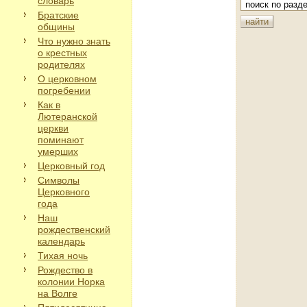
словарь
Братские
общины
Что нужно знать
о крестных
родителях
О церковном
погребении
Как в
Лютеранской
церкви
поминают
умерших
Церковный год
Символы
Церковного
года
Наш
рождественский
календарь
Тихая ночь
Рождество в
колонии Норка
на Волге