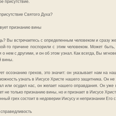
е присутствие.
 присутствие Святого Духа?
твует признанию вины
ь? Вы встречаетесь с определенным человеком и сразу же
кой-то причине поспорили с этим человеком. Может быть
 о нем с другими, и он об этом узнал. Как всегда, Вы мгно
 вины.
ет осознанию грехов, это значит: он указывает нам на н
ожность узнать в Иисусе Христе нашего защитника. Он не хо
зал или осудил нас, он желает нашего оправдания. Он уже
ет не только признанию вины, но и признает в Иисусе Хри
инный грех состоит в недоверии Иисусу и непризнании Его 
т справедливость