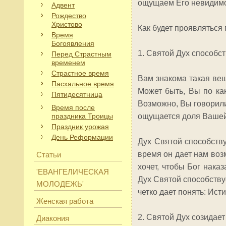
ощущаем Его невидимо
Адвент
Рождество
Христово
Как будет проявляться
Время
Богоявления
1. Святой Дух способс
Перед Страстным
временем
Страстное время
Вам знакома такая вещ
Пасхальное время
Может быть, Вы по ка
Пятидесятница
Возможно, Вы говорили
Время после
праздника Троицы
ощущается доля Вашей
Праздник урожая
День Реформации
Дух Святой способству
время он дает нам возм
Статьи
хочет, чтобы Бог нака
'ЕВАНГЕЛИЧЕСКАЯ
Дух Святой способству
МОЛОДЕЖЬ'
четко дает понять: Ист
Женская работа
2. Святой Дух созидае
Диакония