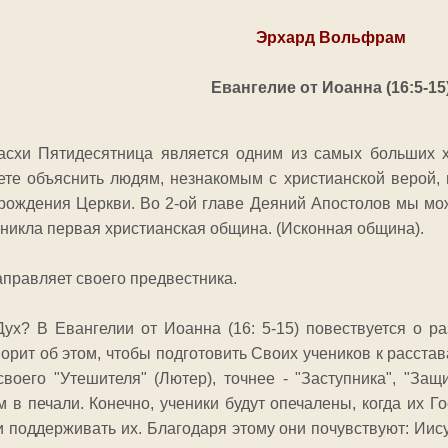
Эрхард Вольфрам
Евангелие от Иоанна (16:5-15
схи Пятидесятница является одним из самых больших хр
ете объяснить людям, незнакомым с христианской верой,
рождения Церкви. Во 2-ой главе Деяний Апостолов мы мож
никла первая христианская община. (Исконная община).
аправляет своего предвестника.
Дух? В Евангелии от Иоанна (16: 5-15) повествуется о р
ворит об этом, чтобы подготовить Своих учеников к расста
воего "Утешителя" (Лютер), точнее - "Заступника", "Защ
в печали. Конечно, ученики будут опечалены, когда их Г
и поддерживать их. Благодаря этому они почувствуют: Иису