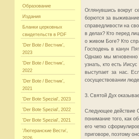
Образование
Оглянувшись вокруг с
Издания
борются за выживание
справедливости на сво
Бланки церковных
в делах? Кто перед ли
свидетельств в PDF
о живом Боге? Кто спр
'Der Bote / Вестник',
Господень в канун Пя
2023
Однако мы мгновенно 
'Der Bote / Вестник',
узнать, кто есть Иису
2022
выступает за нас. Ес
сосуществовании люде
'Der Bote / Вестник',
2021
3. Святой Дух оказывае
'Der Bote Spezial', 2023
'Der Bote Spezial', 2022
Следующее действие Св
понимание того, как о
'Der Bote Spezial', 2021
его четко сформулиров
'Лютеранские Вести',
приговоре, поэтому он
2026