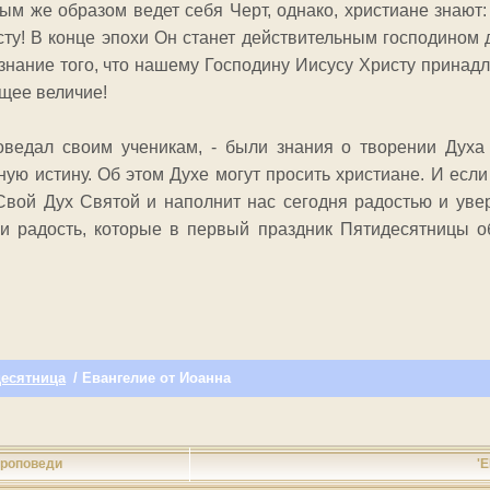
м же образом ведет себя Черт, однако, христиане знают:
ту! В конце эпохи Он станет действительным господином 
знание того, что нашему Господину Иисусу Христу принад
ущее величие!
поведал своим ученикам, - были знания о творении Духа
ю истину. Об этом Духе могут просить христиане. И если
 Свой Дух Святой и наполнит нас сегодня радостью и ув
и радость, которые в первый праздник Пятидесятницы 
есятница
/ Евангелие от Иоанна
роповеди
'