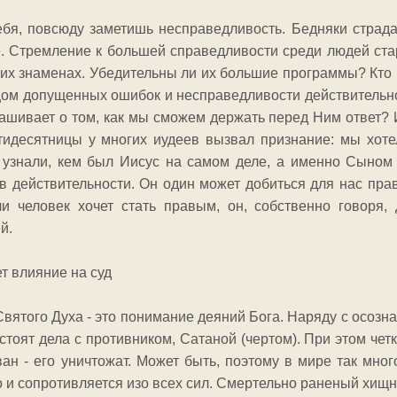
ебя, повсюду заметишь несправедливость. Бедняки страда
. Стремление к большей справедливости среди людей ста
их знаменах. Убедительны ли их большие программы? Кто и
цом допущенных ошибок и несправедливости действительно
ашивает о том, как мы сможем держать перед Ним ответ? 
тидесятницы у многих иудеев вызвал признание: мы хотел
узнали, кем был Иисус на самом деле, а именно Сыном 
с в действительности. Он один может добиться для нас пр
ли человек хочет стать правым, он, собственно говоря
й.
т влияние на суд
ятого Духа - это понимание деяний Бога. Наряду с осозна
бстоят дела с противником, Сатаной (чертом). При этом че
ан - его уничтожат. Может быть, поэтому в мире так мног
о и сопротивляется изо всех сил. Смертельно раненый хищн