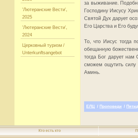
за выживание. Подобны
'Лютеранские Вести',
Господину Иисусу Хрис
2025
Святой Дух дарует осо
Его Царства и Его буд
'Лютеранские Вести',
2024
То, что Иисус тогда 
Церковный туризм /
обещанную божественну
Unterkunftsangebot
тогда Бог дарует нам
сможем ощутить силу 
Аминь.
ЕЛЦ
/
Проповеди
/
Пятид
Кто есть кто
П