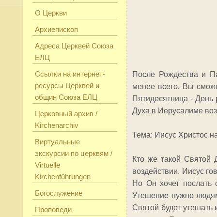
О Церкви
Архиепископ
Адреса Церквей Союза
ЕЛЦ
Ссылки на интернет-
После Рождества и Па
ресурсы Церквей и
менее всего. Вы смож
общин Союза ЕЛЦ
Пятидесятница - День 
Духа в Иерусалиме воз
Церковный архив /
Kirchenarchiv
Тема: Иисус Христос н
Виртуальные
экскурсии по церквям /
Кто же такой Святой 
Virtuelle
воздействии. Иисус го
Kirchenführungen
Но Он хочет послать с
Богослужение
Утешение нужно людям 
Святой будет утешать 
Проповеди