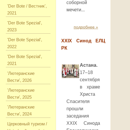
соборной
'Der Bote / Вестник',
мечети...
2021
'Der Bote Spezial',
подробнее »
2023
'Der Bote Spezial',
XXIX Синод ЕЛЦ
2022
РК
'Der Bote Spezial',
2021
Астана.
17–18
'Лютеранские
сентября
Вести', 2026
в храме
'Лютеранские
Христа
Вести', 2025
Спасителя
'Лютеранские
прошли
Вести', 2024
заседания
XXIX
Синода
Церковный туризм /