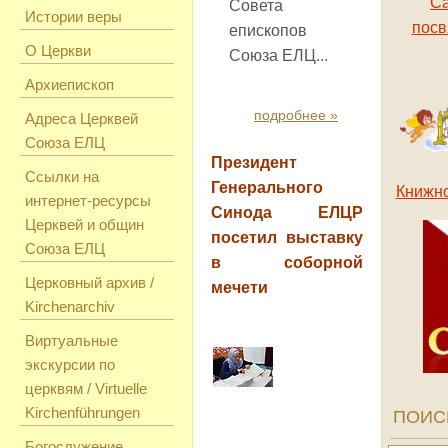
Са
Совета
Истории веры
посв
епископов
О Церкви
Союза ЕЛЦ...
Архиепископ
подробнее »
Адреса Церквей
Союза ЕЛЦ
Президент
Ссылки на
Генерального
Книжно
интернет-ресурсы
Синода ЕЛЦР
Церквей и общин
посетил выставку
Союза ЕЛЦ
в соборной
Церковный архив /
мечети
Kirchenarchiv
Виртуальные
экскурсии по
церквям / Virtuelle
Kirchenführungen
ПОИС
Богослужение