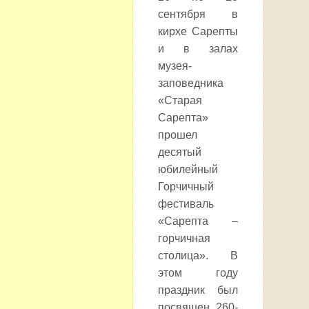
сентября в
кирхе Сарепты
и в залах
музея-
заповедника
«Старая
Сарепта»
прошел
десятый
юбилейный
Горчичный
фестиваль
«Сарепта –
горчичная
столица». В
этом году
праздник был
посвящен 260-