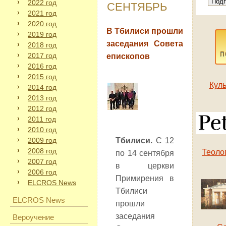
2022 год
СЕНТЯБРЬ
2021 год
2020 год
В Тбилиси прошли
2019 год
заседания Совета
2018 год
п
2017 год
епископов
2016 год
2015 год
Куль
2014 год
2013 год
2012 год
2011 год
2010 год
2009 год
Тбилиси.
С 12
2008 год
Теоло
по 14 сентября
2007 год
в церкви
2006 год
Примирения в
ELCROS News
Тбилиси
ELCROS News
прошли
заседания
Вероучение