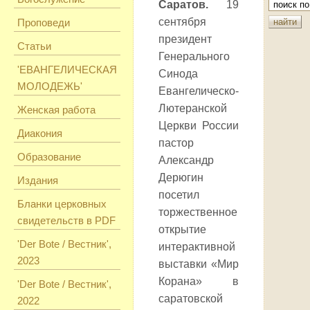
Саратов.
19
сентября
Проповеди
президент
Статьи
Генерального
'ЕВАНГЕЛИЧЕСКАЯ
Синода
МОЛОДЕЖЬ'
Евангелическо-
Лютеранской
Женская работа
Церкви России
Диакония
пастор
Образование
Александр
Дерюгин
Издания
посетил
Бланки церковных
торжественное
свидетельств в PDF
открытие
'Der Bote / Вестник',
интерактивной
2023
выставки «Мир
Корана» в
'Der Bote / Вестник',
саратовской
2022