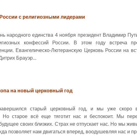
 России с религиозными лидерами
нь народного единства 4 ноября президент Владимир Пут
игиозных конфессий России. В этом году встреча п
нции. Евангелическо-Лютеранскую Церковь России на вс
итрих Брауэр...
опа на новый церковный год
 завершился старый церковный год, и мы уже скоро
. Но старое всё еще тяготит нас и беспокоит. Мы пер
будущее своих близких. Страх не отпускает нас. Но мы жив
да позволяет нам двигаться вперед, воодушевляя нас и при