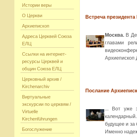
Истории веры
О Церкви
Встреча президента
Архиепископ
Москва.
В Де
Адреса Церквей Союза
главами рел
ЕЛЦ
видеоконфере
Ссылки на интернет-
Архиепископ Д
ресурсы Церквей и
общин Союза ЕЛЦ
Церковный архив /
Kirchenarchiv
Послание Архиеписк
Виртуальные
экскурсии по церквям /
... Вот уже
Virtuelle
календарный
Kirchenführungen
будущее и за 
Богослужение
Именно надеж