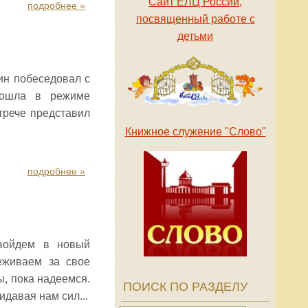
Сайт ЕЛЦ России,
подробнее »
посвященный работе с
детьми
ин побеседовал с
рошла в режиме
трече представил
Книжное служение "Слово"
подробнее »
 войдем в новый
еживаем за свое
ы, пока надеемся.
ПОИСК ПО РАЗДЕЛУ
давая нам сил...