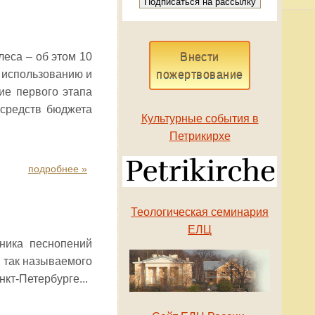
еса – об этом 10
Внести
 использованию и
пожертвование
ие первого этапа
 средств бюджета
Культурные события в
Петрикирхе
подробнее »
Теологическая семинария
ЕЛЦ
ника песнопений
 так называемого
кт-Петербурге...