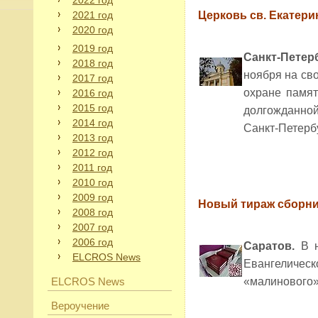
2022 год
2021 год
Церковь св. Екатери
2020 год
2019 год
Санкт-Петерб
2018 год
ноября на св
2017 год
охране памят
2016 год
2015 год
долгожданной
2014 год
Санкт-Петерб
2013 год
2012 год
2011 год
2010 год
2009 год
Новый тираж сборни
2008 год
2007 год
2006 год
Саратов.
В 
ELCROS News
Евангелическ
ELCROS News
«малинового»
Вероучение