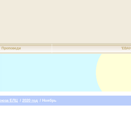
Проповеди
'ЕВА
оюза ЕЛЦ
/
2020 год
/ Ноябрь