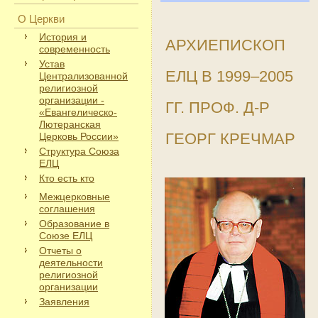
О Церкви
История и
АРХИЕПИСКОП
современность
Устав
ЕЛЦ В 1999–2005
Централизованной
религиозной
организации -
ГГ. ПРОФ. Д-Р
«Евангелическо-
Лютеранская
ГЕОРГ КРЕЧМАР
Церковь России»
Структура Союза
ЕЛЦ
Кто есть кто
Межцерковные
соглашения
Образование в
Союзе ЕЛЦ
Отчеты о
деятельности
религиозной
организации
Заявления