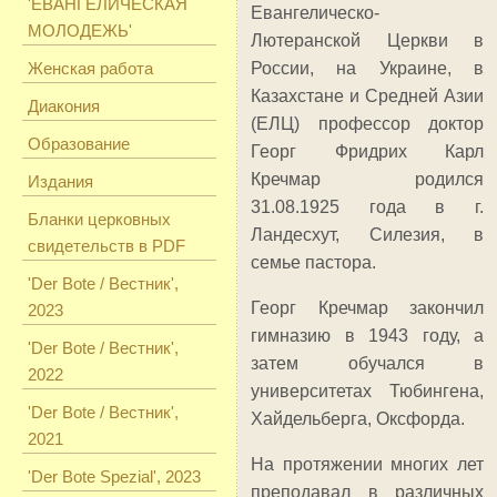
'ЕВАНГЕЛИЧЕСКАЯ
Евангелическо-
МОЛОДЕЖЬ'
Лютеранской Церкви в
Женская работа
России, на Украине, в
Казахстане и Средней Азии
Диакония
(ЕЛЦ) профессор доктор
Образование
Георг Фридрих Карл
Кречмар родился
Издания
31.08.1925 года в г.
Бланки церковных
Ландесхут, Силезия, в
свидетельств в PDF
семье пастора.
'Der Bote / Вестник',
Георг Кречмар закончил
2023
гимназию в 1943 году, а
'Der Bote / Вестник',
затем обучался в
2022
университетах Тюбингена,
'Der Bote / Вестник',
Хайдельберга, Оксфорда.
2021
На протяжении многих лет
'Der Bote Spezial', 2023
преподавал в различных