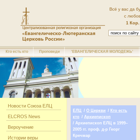
Всё у вас да б
с любо
1 Кор.
Кто есть кто
Проповеди
'ЕВАНГЕЛИЧЕСКАЯ МОЛОДЕЖЬ'
Новости Союза ЕЛЦ
ЕЛЦ
/
О Церкви
/
Кто есть
ELCROS News
кто
/
Архиепископ
/ Архиепископ ЕЛЦ в 1999–
Вероучение
2005 гг. проф. д-р Георг
Кречмар
Истории веры