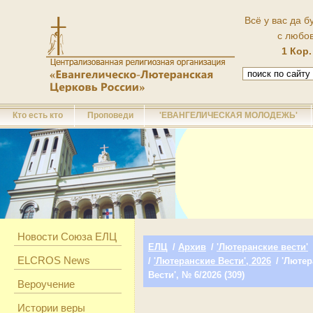
Всё у вас да б
с любо
1 Кор.
Кто есть кто
Проповеди
'ЕВАНГЕЛИЧЕСКАЯ МОЛОДЕЖЬ'
Новости Союза ЕЛЦ
ЕЛЦ
/
Архив
/
'Лютеранские вести'
ELCROS News
/
'Лютеранские Вести', 2026
/ 'Люте
Вести', № 6/2026 (309)
Вероучение
Истории веры