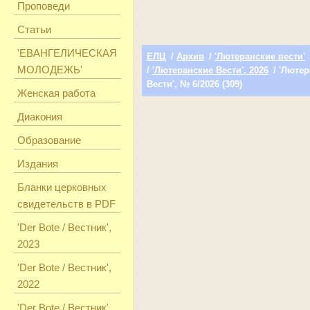
Проповеди
Статьи
'ЕВАНГЕЛИЧЕСКАЯ
ЕЛЦ
/
Архив
/
'Лютеранские вести'
МОЛОДЕЖЬ'
/
'Лютеранские Вести', 2026
/ 'Люте
Вести', № 6/2026 (309)
Женская работа
Диакония
Образование
Издания
Бланки церковных
свидетельств в PDF
'Der Bote / Вестник',
2023
'Der Bote / Вестник',
2022
'Der Bote / Вестник',