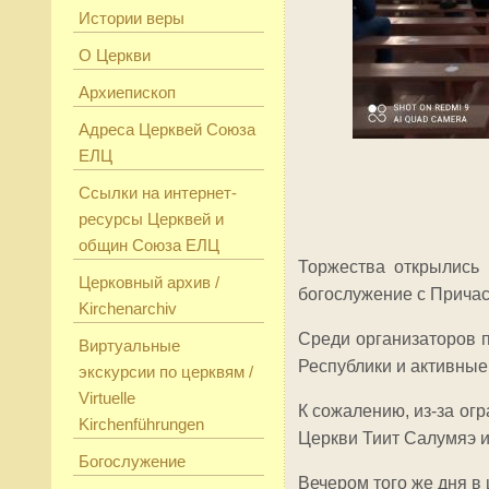
Истории веры
О Церкви
Архиепископ
Адреса Церквей Союза
ЕЛЦ
Ссылки на интернет-
ресурсы Церквей и
общин Союза ЕЛЦ
Торжества открылись
Церковный архив /
богослужение с Причас
Kirchenarchiv
Среди организаторов п
Виртуальные
Республики и активные
экскурсии по церквям /
Virtuelle
К сожалению, из-за ог
Kirchenführungen
Церкви Тиит Салумяэ и
Богослужение
Вечером того же дня в