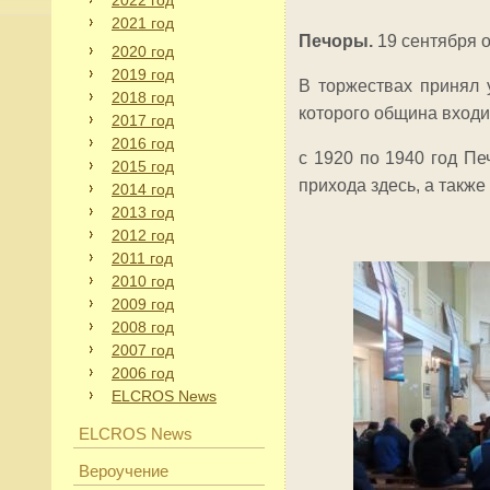
2022 год
2021 год
Печоры.
19 сентября о
2020 год
2019 год
В торжествах принял 
2018 год
которого община входит
2017 год
2016 год
с 1920 по 1940 год Пе
2015 год
прихода здесь, а также 
2014 год
2013 год
2012 год
2011 год
2010 год
2009 год
2008 год
2007 год
2006 год
ELCROS News
ELCROS News
Вероучение