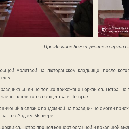
Праздничное богослужение в церкви с
 общей молитвой на лютеранском кладбище, после кото
тием.
раздника были не только прихожане церкви св. Петра, но
 члены эстонского сообщества в Печорах.
раничений в связи с пандемией на праздник не смогли при
 пастор Андрес Мяэвере.
 церкви св. Петра прошел концерт органной и вокальной му