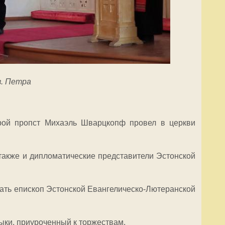
в. Петра
рой пропст Михаэль Шварцкопф провел в церкви
 также и дипломатические представители Эстонской
ехать епископ Эстонской Евангелическо-Лютеранской
зыки, приуроченный к торжествам.