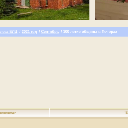
оюза ЕЛЦ
/
2021 год
/
Сентябрь
/ 100-летие общины в Печорах
роповеди
'