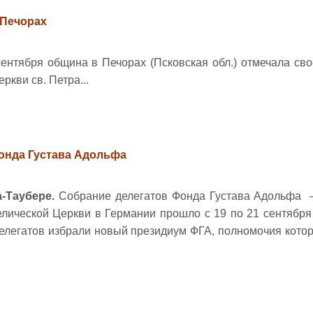
 Печорах
ентября община в Печорах (Псковская обл.) отмечала свое
ркви св. Петра...
онда Густава Адольфа
а-Таубере.
Собрание делегатов Фонда Густава Адольфа 
лической Церкви в Германии прошло с 19 по 21 сентября 
делегатов избрали новый президиум ФГА, полномочия котор