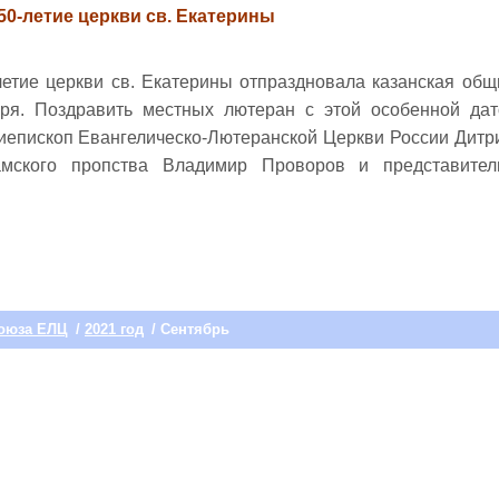
50-летие церкви св. Екатерины
летие церкви св. Екатерины отпраздновала казанская об
бря. Поздравить местных лютеран с этой особенной дат
иепископ Евангелическо-Лютеранской Церкви России Дитри
амского пропства Владимир Проворов и представите
оюза ЕЛЦ
/
2021 год
/ Сентябрь