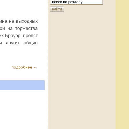
щина на выходных
ой на торжества
х Брауэр, пропст
ли других общин
подробнее »