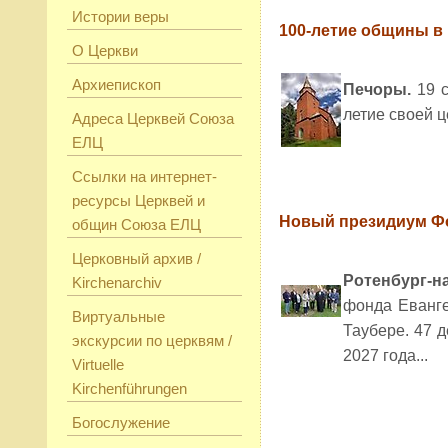
Истории веры
100-летие общины в
О Церкви
Архиепископ
Печоры.
19 с
летие своей це
Адреса Церквей Союза
ЕЛЦ
Ссылки на интернет-
ресурсы Церквей и
Новый президиум Ф
общин Союза ЕЛЦ
Церковный архив /
Ротенбург-н
Kirchenarchiv
фонда Еванге
Виртуальные
Таубере. 47 
экскурсии по церквям /
2027 года...
Virtuelle
Kirchenführungen
Богослужение