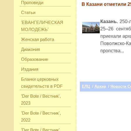
Проповеди
В Казани отметили 2
Статьи
Казань.
250-
'ЕВАНГЕЛИЧЕСКАЯ
25–26 сентя
МОЛОДЕЖЬ'
приехали арх
Женская работа
Поволжско-К
Диакония
пропства...
Образование
Издания
Бланки церковных
свидетельств в PDF
ЕЛЦ
/
Архив
/
Новости С
'Der Bote / Вестник',
2023
'Der Bote / Вестник',
2022
'Der Bote / Вестник',