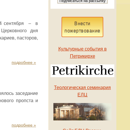
 4 сентября – в
Внести
 Церковного дня
пожертвование
кариев, пасторов,
Культурные события в
Петрикирхе
подробнее »
Теологическая семинария
оялось заседание
ЕЛЦ
нового пропста и
подробнее »