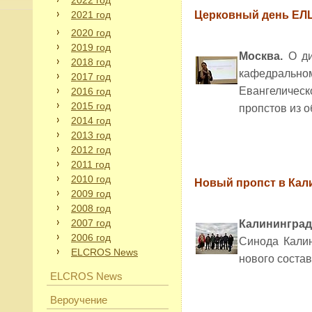
2022 год
2021 год
Церковный день ЕЛ
2020 год
2019 год
Москва.
О ди
2018 год
кафедрально
2017 год
Евангелическ
2016 год
2015 год
пропстов из о
2014 год
2013 год
2012 год
2011 год
2010 год
Новый пропст в Кал
2009 год
2008 год
2007 год
Калинингра
2006 год
Синода Калин
ELCROS News
нового состав
ELCROS News
Вероучение