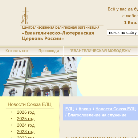
Всё у вас да б
с любо
1 Кор.
Кто есть кто
Проповеди
'ЕВАНГЕЛИЧЕСКАЯ МОЛОДЕЖЬ'
Новости Союза ЕЛЦ
ЕЛЦ
/
Архив
/
Новости Союза ЕЛЦ
2026 год
/ Благословление на служение
2025 год
2024 год
2023 год