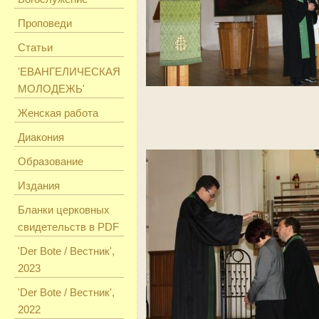
Проповеди
Статьи
'ЕВАНГЕЛИЧЕСКАЯ
МОЛОДЕЖЬ'
Женская работа
Диакония
Образование
Издания
Бланки церковных
свидетельств в PDF
'Der Bote / Вестник',
2023
'Der Bote / Вестник',
2022