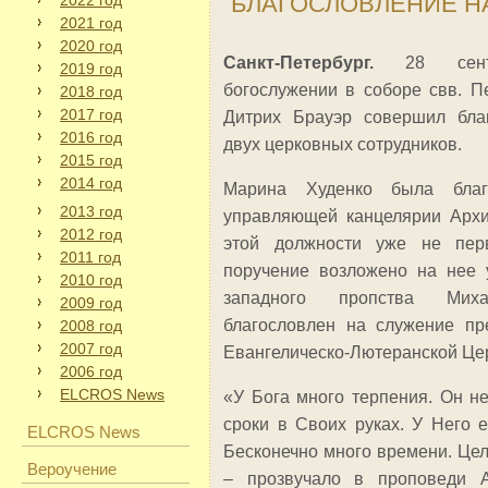
БЛАГОСЛОВЛЕНИЕ Н
2022 год
2021 год
2020 год
Санкт-Петербург.
28 сен
2019 год
богослужении в соборе свв. П
2018 год
2017 год
Дитрих Брауэр совершил бла
2016 год
двух церковных сотрудников.
2015 год
2014 год
Марина Худенко была благ
2013 год
управляющей канцелярии Архи
2012 год
этой должности уже не пер
2011 год
поручение возложено на нее 
2010 год
западного пропства Ми
2009 год
благословлен на служение пр
2008 год
2007 год
Евангелическо-Лютеранской Цер
2006 год
ELCROS News
«У Бога много терпения. Он н
сроки в Своих руках. У Него 
ELCROS News
Бесконечно много времени. Цел
Вероучение
– прозвучало в проповеди А