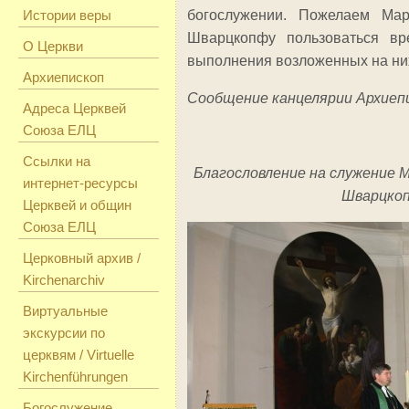
Истории веры
богослужении. Пожелаем Ма
Шварцкопфу пользоваться вр
О Церкви
выполнения возложенных на них
Архиепископ
Сообщение канцелярии Архиеп
Адреса Церквей
Союза ЕЛЦ
Ссылки на
Благословление на служение 
интернет-ресурсы
Шварцко
Церквей и общин
Союза ЕЛЦ
Церковный архив /
Kirchenarchiv
Виртуальные
экскурсии по
церквям / Virtuelle
Kirchenführungen
Богослужение