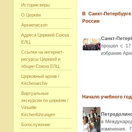
Истории веры
В Санкт-Петербург
О Церкви
России
Архиепископ
Адреса Церквей Союза
Санкт-Петер
ЕЛЦ
прошел с 17
Ссылки на интернет-
избрание Арх
ресурсы Церквей и
общин Союза ЕЛЦ
Церковный архив /
Kirchenarchiv
Виртуальные
Начало учебного го
экскурсии по церквям /
Virtuelle
Петродолинс
Kirchenführungen
в Международ
Богослужение
изменения. 