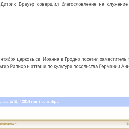
 Дитрих Брауэр совершил благословление на служение
нтября церковь св. Иоанна в Гродно посетил заместитель
ьгер Рапиор и атташе по культуре посольства Германии Ан
оюза ЕЛЦ
/
2014 год
/ сентябрь
роповеди
'