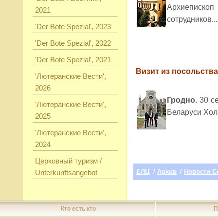
Архиепископ
2021
сотрудников...
'Der Bote Spezial', 2023
'Der Bote Spezial', 2022
'Der Bote Spezial', 2021
Визит из посольства
'Лютеранские Вести',
2026
Гродно.
30 се
'Лютеранские Вести',
Беларуси Хол
2025
'Лютеранские Вести',
2024
Церковный туризм /
ЕЛЦ
/
Архив
/
Новости С
Unterkunftsangebot
Кто есть кто
П