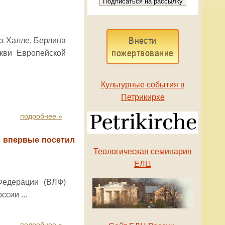
з Халле, Берлина
Внести
кви Европейской
пожертвование
Культурные события в
Петрикирхе
подробнее »
 впервые посетил
Теологическая семинария
ЕЛЦ
Федерации (ВЛФ)
сии ...
подробнее »