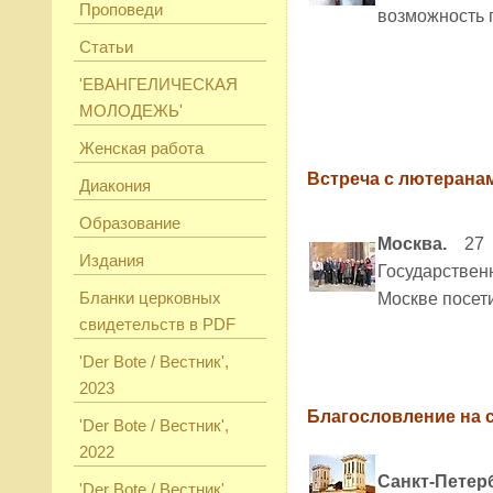
Проповеди
возможность 
Статьи
'ЕВАНГЕЛИЧЕСКАЯ
МОЛОДЕЖЬ'
Женская работа
Встреча с лютерана
Диакония
Образование
Москва.
27 с
Издания
Государствен
Бланки церковных
Москве посети
свидетельств в PDF
'Der Bote / Вестник',
2023
Благословление на 
'Der Bote / Вестник',
2022
Санкт-Петер
'Der Bote / Вестник',