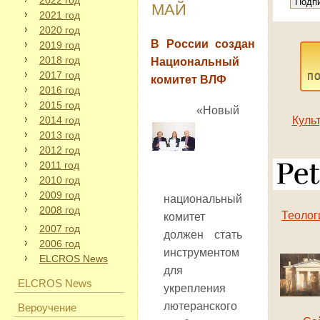
2022 год
МАЙ
2021 год
2020 год
В России создан
2019 год
2018 год
Национальный
2017 год
п
комитет ВЛФ
2016 год
2015 год
«Новый
2014 год
Куль
2013 год
2012 год
2011 год
2010 год
2009 год
национальный
2008 год
Теолог
комитет
2007 год
должен стать
2006 год
инструментом
ELCROS News
для
ELCROS News
укрепления
лютеранского
Вероучение