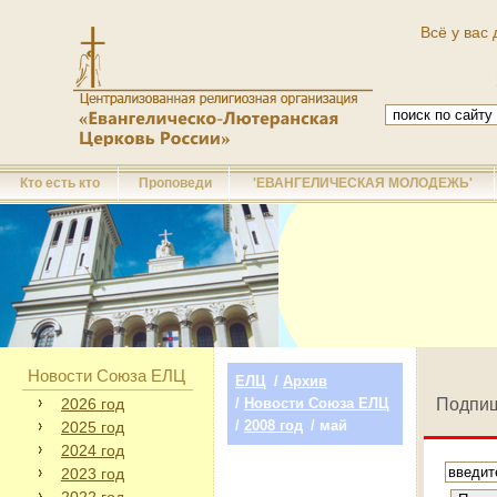
Всё у вас 
Кто есть кто
Проповеди
'ЕВАНГЕЛИЧЕСКАЯ МОЛОДЕЖЬ'
Новости Союза ЕЛЦ
ЕЛЦ
/
Архив
2026 год
/
Новости Союза ЕЛЦ
Подпиш
/
2008 год
/ май
2025 год
2024 год
2023 год