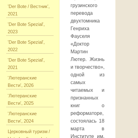
грузинского
'Der Bote / Вестник',
перевода
2021
двухтомника
'Der Bote Spezial',
Генриха
2023
Фауселя
'Der Bote Spezial',
«Доктор
2022
Мартин
Лютер. Жизнь
'Der Bote Spezial',
и творчество»,
2021
одной из
'Лютеранские
самых
Вести', 2026
читаемых и
'Лютеранские
признанных
Вести', 2025
книг о
реформаторе,
'Лютеранские
Вести', 2024
состоялась 18
марта в
Церковный туризм /
Институте им.