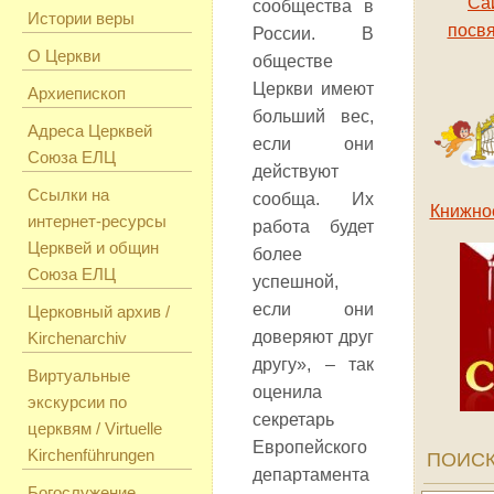
Са
сообщества в
Истории веры
посв
России. В
О Церкви
обществе
Церк­ви имеют
Архиепископ
больший вес,
Адреса Церквей
если они
Союза ЕЛЦ
действуют
Ссылки на
сообща. Их
Книжно
интернет-ресурсы
работа будет
Церквей и общин
более
Союза ЕЛЦ
успешной,
если они
Церковный архив /
доверяют друг
Kirchenarchiv
другу», – так
Виртуальные
оценила
экскурсии по
секретарь
церквям / Virtuelle
Европейского
Kirchenführungen
ПОИСК
де­пар­та­мен­та
Богослужение