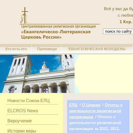
Всё у вас да б
с любо
1 Кор.
Кто есть кто
Проповеди
'ЕВАНГЕЛИЧЕСКАЯ МОЛОДЕЖЬ'
Новости Союза ЕЛЦ
ЕЛЦ
/
О Церкви
/
Отчеты о
ELCROS News
деятельности религиозной
организации
/ Отчеты о
Вероучение
деятельности религиозной
организации за 2012, 2013,
Истории веры