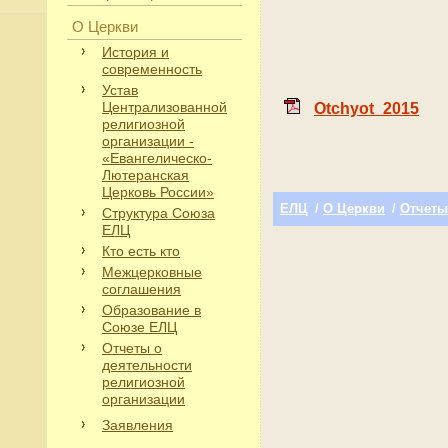
О Церкви
История и
современность
Устав
Централизованной
Otchyot_2015
религиозной
организации -
«Евангелическо-
Лютеранская
Церковь России»
ЕЛЦ
/
О Церкви
/
Отчеты
Структура Союза
ЕЛЦ
Кто есть кто
Межцерковные
соглашения
Образование в
Союзе ЕЛЦ
Отчеты о
деятельности
религиозной
организации
Заявления