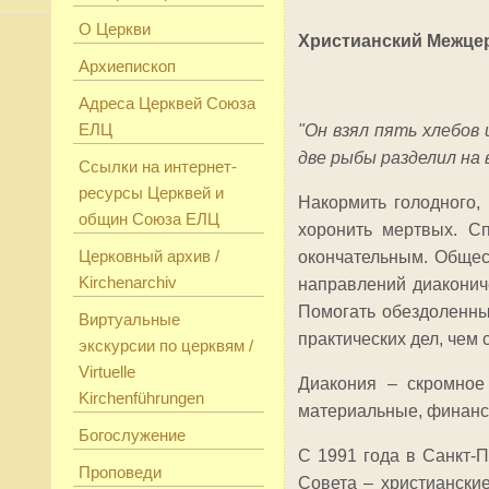
О Церкви
Христианский Межцер
Архиепископ
Адреса Церквей Союза
ЕЛЦ
"Он взял пять хлебов 
две рыбы разделил на в
Ссылки на интернет-
ресурсы Церквей и
Накормить голодного,
общин Союза ЕЛЦ
хоронить мертвых. С
Церковный архив /
окончательным. Общес
Kirchenarchiv
направлений диаконич
Помогать обездоленны
Виртуальные
практических дел, чем 
экскурсии по церквям /
Virtuelle
Диакония – скромное 
Kirchenführungen
материальные, финансо
Богослужение
С 1991 года в Санкт-
Проповеди
Совета – христиански