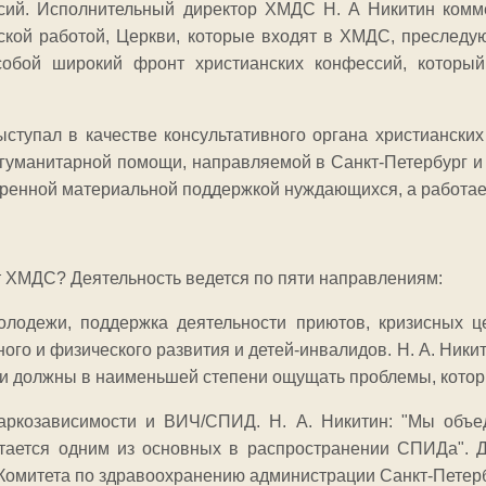
сий. Исполнительный директор ХМДС Н. А Никитин коммен
кой работой, Церкви, которые входят в ХМДС, преследуют
обой широкий фронт христианских конфессий, который
ступал в качестве консультативного органа христианских
гуманитарной помощи, направляемой в Санкт-Петербург и
тренной материальной поддержкой нуждающихся, а работае
ет ХМДС? Деятельность ведется по пяти направлениям:
лодежи, поддержка деятельности приютов, кризисных це
ого и физического развития и детей-инвалидов. Н. А. Ники
ети должны в наименьшей степени ощущать проблемы, котор
аркозависимости и ВИЧ/СПИД. Н. А. Никитин: "Мы объед
тается одним из основных в распространении СПИДа". 
Комитета по здравоохранению администрации Санкт-Петерб