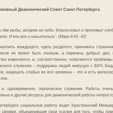
ковный Диаконический Совет Санкт-Петербурга
и две рыбы, воззрев на небо, благословил и преломил хле
сех. И ели все и насытились". (Марк 6:41- 42)
 напоить жаждущего, одеть раздетого, принимать странни
писок не может быть полным, а перечень добрых дел, 
тво изменяется, и, соответственно, появляются проблемы
еского служения – поддержка людей живущих с ВИЧ. Беда
м, защищать слабых во все времена – это и есть милосер
слов.
и, одновременно, героическое служение. Работы очень
вые и другие ресурсы для диаконической работы непросто
Петербурге социальную работу ведет Христианский Межце
е Церкви, объединившие свои усилия для того, чтобы по