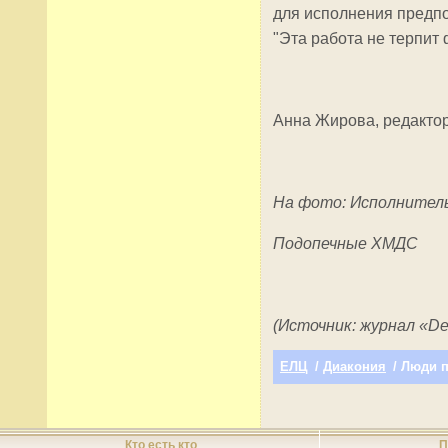
для исполнения предпо
"Эта работа не терпит
Анна Жирова, редакто
На фото: Исполнител
Подопечные ХМДС
(Источник: журнал «
De
ЕЛЦ
/
Диакония
/ Люди 
Кто есть кто
П