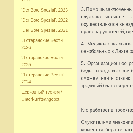
3. Помощь заключенным
'Der Bote Spezial', 2023
служения является с
'Der Bote Spezial', 2022
осуществляются выезд
'Der Bote Spezial', 2021
правонарушителей, где
'Лютеранские Вести',
4. Медико-социальное
2026
онкобольных в Лахте р
'Лютеранские Вести',
5. Организационное р
2025
беде", в ходе которой
'Лютеранские Вести',
сможем найти отклик 
2024
традиций благотворите
Церковный туризм /
Unterkunftsangebot
Кто работает в проект
Служителями диаконии 
момент выбора те, кто