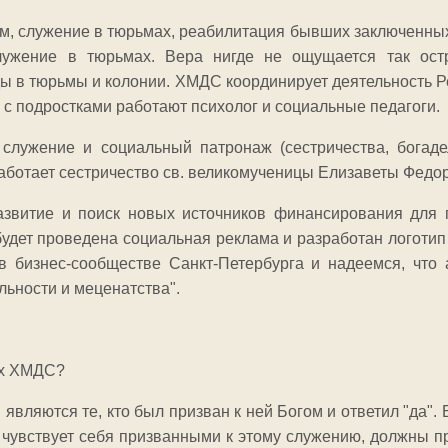
, служение в тюрьмах, реабилитация бывших заключенных.
лужение в тюрьмах. Вера нигде не ощущается так остр
ы в тюрьмы и колонии. ХМДС координирует деятельность 
 с подростками работают психолог и социальные педагоги.
 служение и социальный патронаж (сестричества, богаде
аботает сестричество св. великомученицы Елизаветы Федо
азвитие и поиск новых источников финансирования для 
 будет проведена социальная реклама и разработан логотип 
в бизнес-сообществе Санкт-Петербурга и надеемся, что
льности и меценатства".
ах ХМДС?
являются те, кто был призван к ней Богом и ответил "да".
 чувствует себя призванными к этому служению, должны п