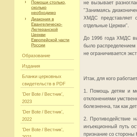
Помощи столько,
не вызывает разногла
сколько
"Занимаясь диаконичес
необходимо
ХМДС представляет с
Диакония в
Евангелическо-
отдельные Церкви".
Лютеранской
Церкви
До 1996 года ХМДС вы
Европейской части
России
было распределением 
не ограничивается экс
Образование
Издания
Бланки церковных
Итак, для кого работа
свидетельств в PDF
1. Помощь детям и мо
'Der Bote / Вестник',
отклонениями умственн
2023
болезненна, так как д
'Der Bote / Вестник',
2. Противодействие н
2022
инъекционный путь ос
'Der Bote / Вестник',
признание со стороны 
2021