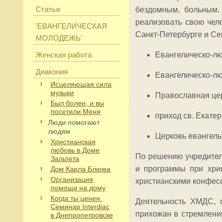
Статьи
бездомным, больным.
реализовать свою чел
'ЕВАНГЕЛИЧЕСКАЯ
Санкт-Петербурге и Се
МОЛОДЕЖЬ'
Женская работа
Евангелическо-лю
Диакония
Евангелическо-лю
Исцеляющая сила
музыки
Православная цер
Был болен, и вы
посетили Меня
приход св. Екате
Люди помогают
людям
Церковь евангель
Христианская
любовь в Доме
По решению учредител
Зальтета
и программы при хрис
Дом Карла Блюма
Организация
христианскими конфес
помощи на дому
Когда ты ценен.
Деятельность ХМДС, 
Семинар Interdiac
прихожан в стремлени
в Днепропетровске