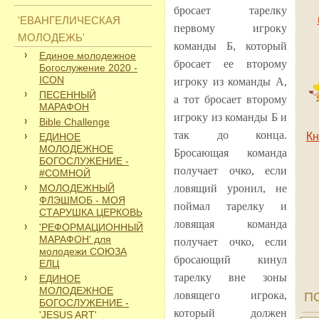
бросает тарелку
'ЕВАНГЕЛИЧЕСКАЯ
первому игроку
МОЛОДЕЖЬ'
команды Б, который
Единое молодежное
бросает ее второму
Богослужение 2020 -
ICON
игроку из команды А,
ПЕСЕННЫЙ
а тот бросает второму
МАРАФОН
игроку из команды Б и
Bible Challenge
так до конца.
Кн
ЕДИНОЕ
МОЛОДЕЖНОЕ
Бросающая команда
БОГОСЛУЖЕНИЕ -
получает очко, если
#СОМНОЙ
МОЛОДЕЖНЫЙ
ловящий уронил, не
ФЛЭШМОБ - МОЯ
поймал тарелку и
СТАРУШКА ЦЕРКОВЬ
ловящая команда
'РЕФОРМАЦИОННЫЙ
МАРАФОН' для
получает очко, если
молодежи СОЮЗА
бросающий кинул
ЕЛЦ
тарелку вне зоны
ЕДИНОЕ
МОЛОДЕЖНОЕ
ловящего игрока,
П
БОГОСЛУЖЕНИЕ -
который должен
'JESUS ART'