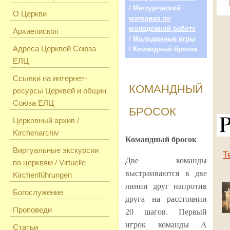
/
Методический
О Церкви
материал по
молодежной работе
Архиепископ
/
Молодежные игры
Адреса Церквей Союза
/ Командный бросок
ЕЛЦ
Ссылки на интернет-
КОМАНДНЫЙ
ресурсы Церквей и общин
Союза ЕЛЦ
БРОСОК
Церковный архив /
Kirchenarchiv
Командный бросок
Виртуальные экскурсии
Т
Две команды
по церквям / Virtuelle
выстраиваются в две
Kirchenführungen
линии друг напротив
Богослужение
друга на расстоянии
Проповеди
20 шагов. Первый
игрок команды А
Статьи