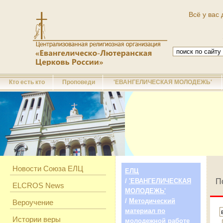
Всё у вас 
Кто есть кто
Проповеди
'ЕВАНГЕЛИЧЕСКАЯ МОЛОДЕЖЬ'
Новости Союза ЕЛЦ
ЕЛЦ
/
'ЕВАНГЕЛИЧЕСКАЯ
П
ELCROS News
МОЛОДЕЖЬ'
/
Методический
Вероучение
материал по
Истории веры
молодежной работе