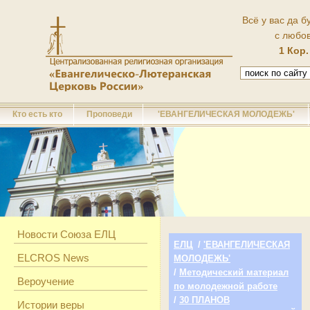
Всё у вас да б
с любо
1 Кор.
Кто есть кто
Проповеди
'ЕВАНГЕЛИЧЕСКАЯ МОЛОДЕЖЬ'
Новости Союза ЕЛЦ
ЕЛЦ
/
'ЕВАНГЕЛИЧЕСКАЯ
ELCROS News
МОЛОДЕЖЬ'
/
Методический материал
Вероучение
по молодежной работе
/
30 ПЛАНОВ
Истории веры