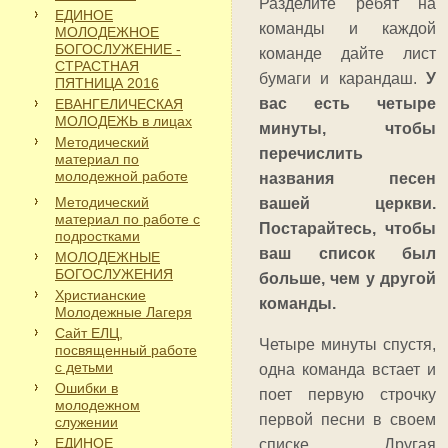
Разделите ребят на
ЕДИНОЕ
команды и каждой
МОЛОДЕЖНОЕ
БОГОСЛУЖЕНИЕ -
команде дайте лист
СТРАСТНАЯ
бумаги и карандаш.
У
ПЯТНИЦА 2016
вас есть четыре
ЕВАНГЕЛИЧЕСКАЯ
МОЛОДЕЖЬ в лицах
минуты, чтобы
Методический
перечислить
материал по
молодежной работе
названия песен
Методический
вашей церкви.
материал по работе с
Постарайтесь, чтобы
подростками
ваш список был
МОЛОДЕЖНЫЕ
БОГОСЛУЖЕНИЯ
больше, чем у другой
Христианские
команды.
Молодежные Лагеря
Сайт ЕЛЦ,
Четыре минуты спустя,
посвященный работе
с детьми
одна команда встает и
Ошибки в
поет первую строчку
молодежном
первой песни в своем
служении
ЕДИНОЕ
списке. Другая