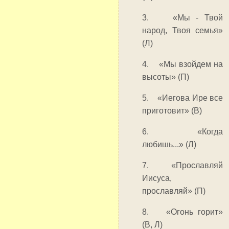
3. «Мы - Твой
народ, Твоя семья»
(Л)
4. «Мы взойдем на
высоты» (П)
5. «Иегова Ире все
приготовит» (В)
6. «Когда
любишь...» (Л)
7. «Прославляй
Иисуса,
прославляй» (П)
8. «Огонь горит»
(В, Л)