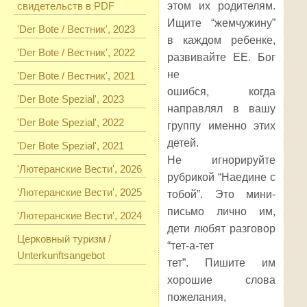
свидетельств в PDF
этом их родителям.
Ищите “жемчужину”
'Der Bote / Вестник', 2023
в каждом ребенке,
'Der Bote / Вестник', 2022
развивайте ЕЕ. Бог
не
'Der Bote / Вестник', 2021
ошибся, когда
'Der Bote Spezial', 2023
направлял в вашу
'Der Bote Spezial', 2022
группу именно этих
детей.
'Der Bote Spezial', 2021
Не игнорируйте
'Лютеранские Вести', 2026
рубрикой “Наедине с
'Лютеранские Вести', 2025
тобой”. Это мини-
письмо лично им,
'Лютеранские Вести', 2024
дети любят разговор
Церковный туризм /
“тет-а-тет
Unterkunftsangebot
тет”. Пишите им
хорошие слова
пожелания,