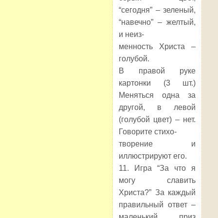
“сегодня” – зеленый,
“навечно” – желтый,
и неиз-
менность Христа –
голубой.
В правой руке
картонки (3 шт.)
Меняться одна за
другой, в левой
(голубой цвет) – нет.
Говорите стихо-
творение и
иллюстрируют его.
11. Игра “За что я
могу славить
Христа?” За каждый
правильный ответ –
маленький приз