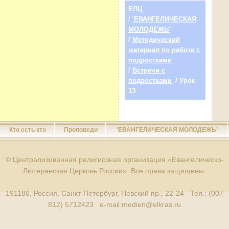
ЕЛЦ
/
'ЕВАНГЕЛИЧЕСКАЯ
МОЛОДЕЖЬ'
/
Методический
материал по работе с
подростками
/
Встречи с
подростками
/ Урок
13
Кто есть кто
Проповеди
'ЕВАНГЕЛИЧЕСКАЯ МОЛОДЕЖЬ'
© Централизованная религиозная организация «Евангелическо-
Лютеранская Церковь России». Все права защищены.
191186, Россия, Санкт-Петербург, Невский пр., 22-24 Тел.: (007
812) 5712423 e-mail:
medien@elkras.ru