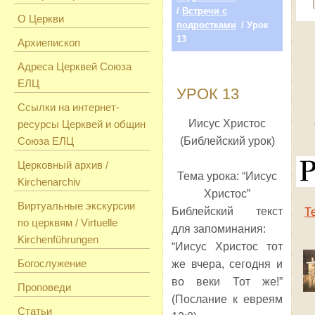
/
Встречи с
О Церкви
подростками
/ Урок
13
Архиепископ
Адреса Церквей Союза
ЕЛЦ
УРОК 13
Ссылки на интернет-
Иисус Христос
ресурсы Церквей и общин
Союза ЕЛЦ
(Библейский урок)
Церковный архив /
Тема урока: “Иисус
Kirchenarchiv
Христос”
Виртуальные экскурсии
Библейский текст
Т
по церквям / Virtuelle
для запоминания:
Kirchenführungen
“Иисус Христос тот
Богослужение
же вчера, сегодня и
во веки Тот же!”
Проповеди
(Послание к евреям
Статьи