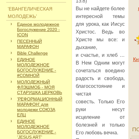
13:8)
Вы не найдете более
'ЕВАНГЕЛИЧЕСКАЯ
МОЛОДЕЖЬ'
интересной темы
для урока, как Иисус
Единое молодежное
Богослужение 2020 -
Христос. Ведь во
ICON
Христе мы все: и
ПЕСЕННЫЙ
МАРАФОН
дыхание,
Bible Challenge
и счастье, и хлеб …
Кн
ЕДИНОЕ
В Нем Одним могут
МОЛОДЕЖНОЕ
БОГОСЛУЖЕНИЕ -
сочетаться воедино
#СОМНОЙ
радость и свобода,
МОЛОДЕЖНЫЙ
благосостояние и
ФЛЭШМОБ - МОЯ
СТАРУШКА ЦЕРКОВЬ
чистая
'РЕФОРМАЦИОННЫЙ
совесть. Только Его
МАРАФОН' для
руки несут
молодежи СОЮЗА
ЕЛЦ
исцеление от
ЕДИНОЕ
болезней и только
МОЛОДЕЖНОЕ
П
БОГОСЛУЖЕНИЕ -
Его любовь вечна.
'JESUS ART'