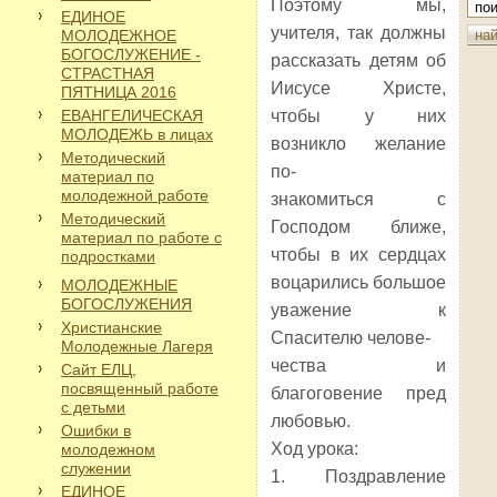
Поэтому мы,
ЕДИНОЕ
учителя, так должны
МОЛОДЕЖНОЕ
БОГОСЛУЖЕНИЕ -
рассказать детям об
СТРАСТНАЯ
Иисусе Христе,
ПЯТНИЦА 2016
ЕВАНГЕЛИЧЕСКАЯ
чтобы у них
МОЛОДЕЖЬ в лицах
возникло желание
Методический
по-
материал по
молодежной работе
знакомиться с
Методический
Господом ближе,
материал по работе с
чтобы в их сердцах
подростками
воцарились большое
МОЛОДЕЖНЫЕ
БОГОСЛУЖЕНИЯ
уважение к
Христианские
Спасителю челове-
Молодежные Лагеря
чества и
Сайт ЕЛЦ,
посвященный работе
благоговение пред
с детьми
любовью.
Ошибки в
Ход урока:
молодежном
служении
1. Поздравление
ЕДИНОЕ