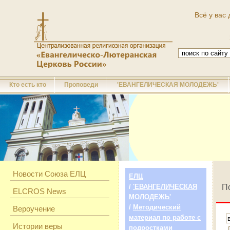
Всё у вас 
Кто есть кто
Проповеди
'ЕВАНГЕЛИЧЕСКАЯ МОЛОДЕЖЬ'
Новости Союза ЕЛЦ
ЕЛЦ
/
'ЕВАНГЕЛИЧЕСКАЯ
П
ELCROS News
МОЛОДЕЖЬ'
/
Методический
Вероучение
материал по работе с
Истории веры
подростками