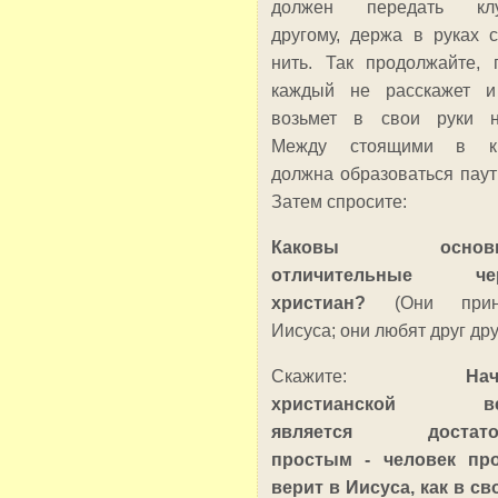
должен передать клу
другому, держа в руках 
нить. Так продолжайте, 
каждый не расскажет 
возьмет в свои руки н
Между стоящими в кр
должна образоваться паут
Затем спросите:
Каковы основн
отличительные че
христиан?
(Они прин
Иисуса; они любят друг дру
Скажите:
На
христианской в
является достато
простым - человек пр
верит в Иисуса, как в св