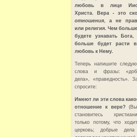
любовь в лице Иис
Христа. Вера - это ск
отношения
, а не пра
или религия. Чем больш
будете узнавать Бога,
больше будет расти в
любовь к Нему.
Теперь напишите следу
слова и фразы: «доб
дела», «праведность». З
спросите:
Имеют ли эти слова како
отношение к вере?
(В
становитесь христиан
только потому, что ходи
церковь; добрые дела