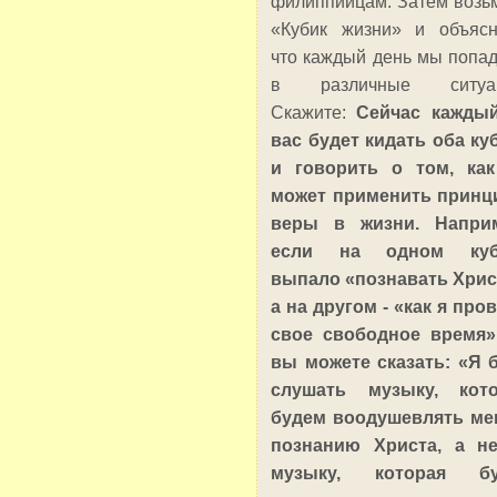
филиппийцам. Затем возь
«Кубик жизни» и объясн
что каждый день мы попа
в различные ситуац
Скажите:
Сейчас кажды
вас будет кидать оба ку
и говорить о том, ка
может применить прин
веры в жизни. Наприм
если на одном куб
выпало «познавать Хрис
а на другом - «как я про
свое свободное время»
вы можете сказать: «Я 
слушать музыку, кото
будем воодушевлять ме
познанию Христа, а н
музыку, которая бу