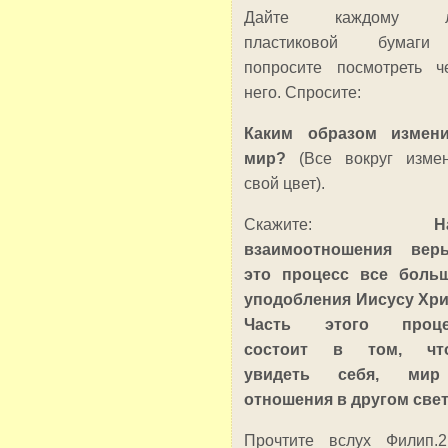
Дайте каждому л
пластиковой бумаг
попросите посмотреть ч
него. Спросите:
Каким образом измени
мир?
(Все вокруг изме
свой цвет).
Скажите:
Н
взаимоотношения вер
это процесс все боль
уподобления Иисусу Хри
Часть этого проце
состоит в том, чт
увидеть себя, ми
отношения в другом свет
Прочтите вслух Филип.2: