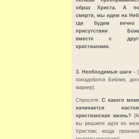
образ Христа. А по
смерти, мы идем на Неб
где будем вечн
присутствии Божь
вместе с друг
христианами.
3. Необходимые шаги -
понадобится Библия, дос
маркер).
Спросите:
С какого мом
начинается настоя
христианская жизнь?
(К
вы решаете идти по жиз
Христом; когда произно
молитву покаяния).