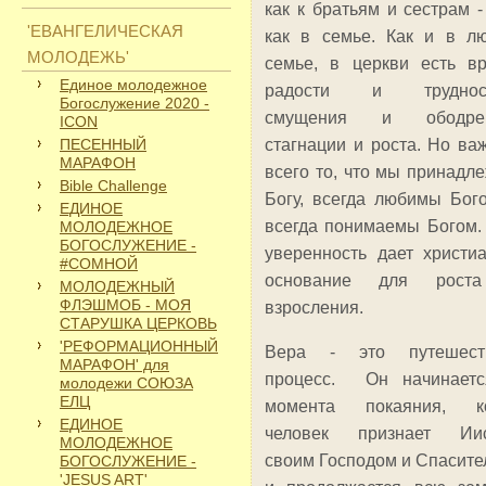
как к братьям и сестрам -
'ЕВАНГЕЛИЧЕСКАЯ
как в семье. Как и в л
МОЛОДЕЖЬ'
семье, в церкви есть в
Единое молодежное
радости и трудност
Богослужение 2020 -
смущения и ободрен
ICON
ПЕСЕННЫЙ
стагнации и роста. Но ва
МАРАФОН
всего то, что мы принадл
Bible Challenge
Богу, всегда любимы Бог
ЕДИНОЕ
всегда понимаемы Богом.
МОЛОДЕЖНОЕ
БОГОСЛУЖЕНИЕ -
уверенность дает христи
#СОМНОЙ
основание для рост
МОЛОДЕЖНЫЙ
ФЛЭШМОБ - МОЯ
взросления.
СТАРУШКА ЦЕРКОВЬ
'РЕФОРМАЦИОННЫЙ
Вера - это путешеств
МАРАФОН' для
процесс. Он начинает
молодежи СОЮЗА
ЕЛЦ
момента покаяния, ко
ЕДИНОЕ
человек признает Иис
МОЛОДЕЖНОЕ
своим Господом и Спасите
БОГОСЛУЖЕНИЕ -
'JESUS ART'