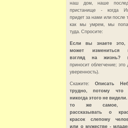
наш дом, наше послед
пристанище - когда И
придет за нами или после т
как мы умрем, мы поп
туда. Спросите:
Если вы знаете это, 
может измениться 
взгляд на жизнь?
приносит облегчение; это 
уверенность).
Скажите:
Описать Неб
трудно, потому что
никогда этого не видели.
то же самое, 
рассказывать о крас
красок слепому челов
или о мужестве - младе