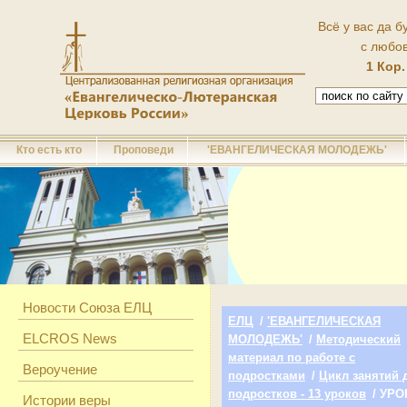
Всё у вас да б
с любо
1 Кор.
Кто есть кто
Проповеди
'ЕВАНГЕЛИЧЕСКАЯ МОЛОДЕЖЬ'
Новости Союза ЕЛЦ
ЕЛЦ
/
'ЕВАНГЕЛИЧЕСКАЯ
ELCROS News
МОЛОДЕЖЬ'
/
Методический
материал по работе с
Вероучение
подростками
/
Цикл занятий 
подростков - 13 уроков
/ УРО
Истории веры