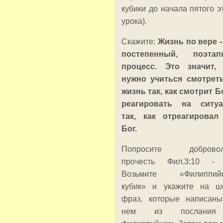
кубики до начала пятого э
урока).
Скажите:
Жизнь по вере -
постепенный, поэтап
процесс. Это значит,
нужно учиться смотрет
жизнь так, как смотрит Бо
реагировать на ситуа
так, как отреагирова
Бог.
Попросите добровол
прочесть Фил.3:10 - 
Возьмите «Филиппийс
кубик» и укажите на ш
фраз, которые написан
нем из послани