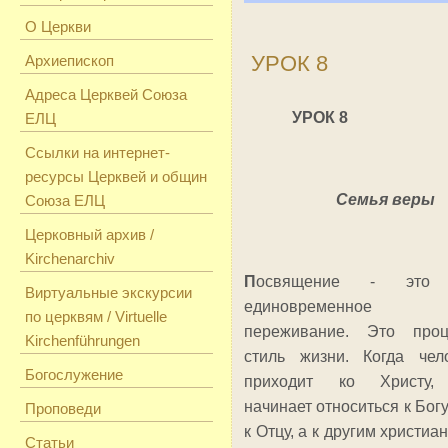
О Церкви
УРОК 8
Архиепископ
Адреса Церквей Союза
УРОК 8
ЕЛЦ
Ссылки на интернет-
ресурсы Церквей и общин
Семья веры
Союза ЕЛЦ
Церковный архив /
Kirchenarchiv
П
освящение - это
Виртуальные экскурсии
единовременное
по церквям / Virtuelle
переживание. Это проц
Kirchenführungen
стиль жизни. Когда чел
Богослужение
приходит ко Христу,
начинает относиться к Богу,
Проповеди
к Отцу, а к другим христиан
Статьи