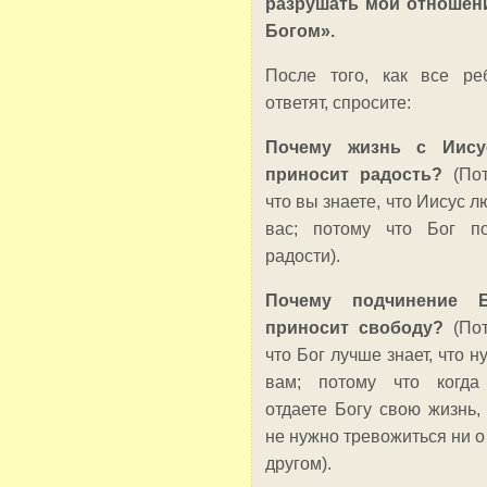
разрушать мои отношен
Богом».
После того, как все ре
ответят, спросите:
Почему жизнь с Иису
приносит радость?
(По
что вы знаете, что Иисус л
вас; потому что Бог п
радости).
Почему подчинение Б
приносит свободу?
(По
что Бог лучше знает, что н
вам; потому что когд
отдаете Богу свою жизнь,
не нужно тревожиться ни о
другом).