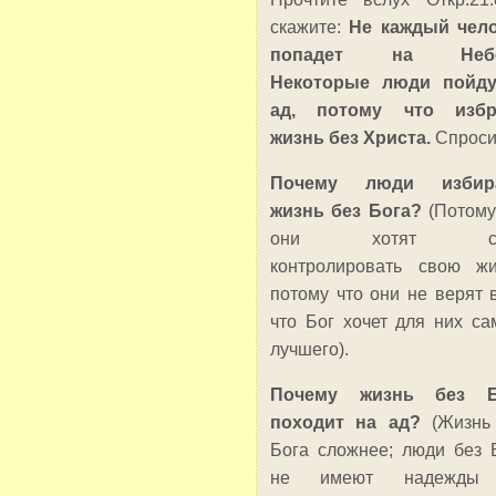
скажите:
Не каждый чел
попадет на Небе
Некоторые люди пойду
ад, потому что избр
жизнь без Христа.
Спроси
Почему люди избир
жизнь без Бога?
(Потому
они хотят са
контролировать свою жи
потому что они не верят в
что Бог хочет для них са
лучшего).
Почему жизнь без Б
походит на ад?
(Жизнь
Бога сложнее; люди без 
не имеют надежды