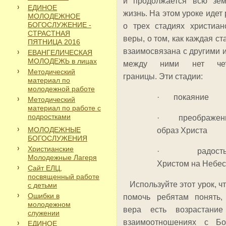
и продолжается всю зе
ЕДИНОЕ
жизнь. На этом уроке идет 
МОЛОДЕЖНОЕ
БОГОСЛУЖЕНИЕ -
о трех стадиях христиан
СТРАСТНАЯ
веры, о том, как каждая ст
ПЯТНИЦА 2016
взаимосвязана с другими и
ЕВАНГЕЛИЧЕСКАЯ
МОЛОДЕЖЬ в лицах
между ними нет чет
Методический
границы. Эти стадии:
материал по
молодежной работе
· покаяние
Методический
материал по работе с
подростками
· преображени
МОЛОДЕЖНЫЕ
образ Христа
БОГОСЛУЖЕНИЯ
Христианские
· радость
Молодежные Лагеря
Христом на Небес
Сайт ЕЛЦ,
посвященный работе
Используйте этот урок, ч
с детьми
Ошибки в
помочь ребятам понять,
молодежном
вера есть возрастани
служении
взаимоотношениях с Бо
ЕДИНОЕ