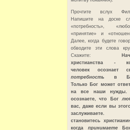
Прочтите вслух Фил.1
Напишите на доске сл
«потребность», «любо
«принятие» и «отношен
Далее, когда будете говор
обводите эти слова кру
Скажите:
На
христианства - ко
человек осознает с
потребность
в Бо
Только Бог может отве
на все наши нужды.
осознаете, что Бог
лю
вас, даже если вы этог
заслуживаете.
становитесь христиани
когда
принимаете
Бо