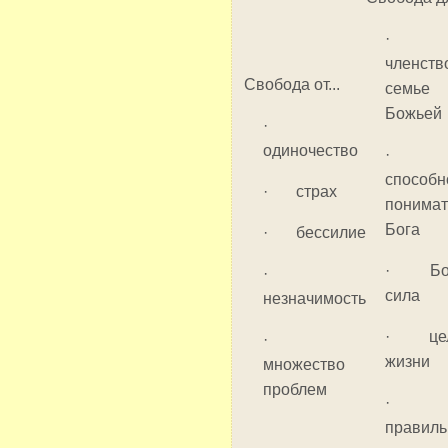
членст
Свобода от...
семье
Божьей
·
одиночество
способн
· страх
понимат
Бога
· бессилие
· Бо
·
сила
незначимость
· цел
·
жизни
множество
проблем
правиль