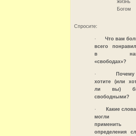
жизн
Богом
Спросите:
·
Что вам бо
всего понрави
в наш
«свободах»?
·
Почему
хотите (или хо
ли вы) бы
свободными?
·
Какие слов
могли 
применить 
определения с