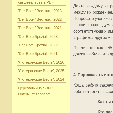
свидетельств в PDF
Дайте каждому из р
'Der Bote / Вестник', 2023
между их рождением
Попросите учеников 
'Der Bote / Вестник', 2022
в «низинах», дума
'Der Bote / Вестник', 2021
соответствующих им
'Der Bote Spezial', 2023
«графике» другие «в
'Der Bote Spezial', 2022
После того, как реб
'Der Bote Spezial', 2021
должны объяснить др
'Лютеранские Вести', 2026
'Лютеранские Вести', 2025
4. Пересказать ист
'Лютеранские Вести', 2024
Когда ребята законч
Церковный туризм /
ребят ответить в св
Unterkunftsangebot
·
Как ты
·
Кто рас