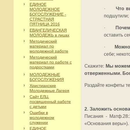
ЕДИНОЕ
·
Что в
МОЛОДЕЖНОЕ
БОГОСЛУЖЕНИЕ -
подшутили; 
СТРАСТНАЯ
ПЯТНИЦА 2016
·
Почем
ЕВАНГЕЛИЧЕСКАЯ
оставить се
МОЛОДЕЖЬ в лицах
Методический
материал по
·
Можно
молодежной работе
себе; некот
Методический
материал по работе с
Скажите:
Мы можем 
подростками
отверженными. Бог 
МОЛОДЕЖНЫЕ
БОГОСЛУЖЕНИЯ
Раздайте конфеты те
Христианские
Молодежные Лагеря
Сайт ЕЛЦ,
посвященный работе
с детьми
2. Заложить основ
Ошибки в
Писания - Матф.28:
молодежном
служении
«Основания веры»).
ЕДИНОЕ