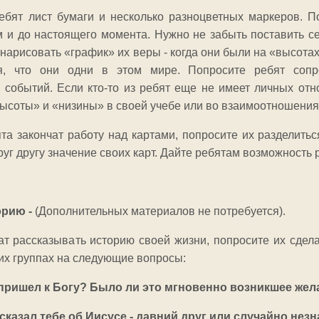
ебят лист бумаги и несколько разноцветных маркеров. П
 и до настоящего момента. Нужно не забыть поставить с
нарисовать «график» их веры - когда они были на «высотах»
я, что они одни в этом мире. Попросите ребят соп
 событий. Если кто-то из ребят еще не имеет личных отн
ысоты» и «низины» в своей учебе или во взаимоотношения
ята закончат работу над картами, попросите их разделить
уг другу значение своих карт. Дайте ребятам возможность
орию -
(Дополнительных материалов не потребуется).
ат рассказывать историю своей жизни, попросите их сдела
оих группах на следующие вопросы:
 пришел к Богу? Было ли это мгновенно возникшее же
сказал тебе об Иисусе - давний друг или случайно нез