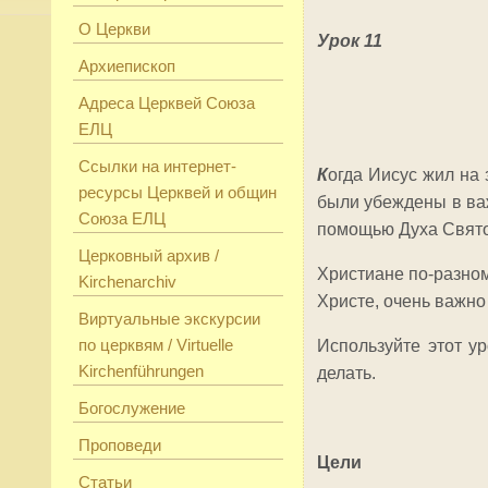
О Церкви
Урок 11
Архиепископ
Адреса Церквей Союза
ЕЛЦ
Ссылки на интернет-
К
огда Иисус жил на
ресурсы Церквей и общин
были убеждены в важ
Союза ЕЛЦ
помощью Духа Святог
Церковный архив /
Христиане по-разном
Kirchenarchiv
Христе, очень важно
Виртуальные экскурсии
по церквям / Virtuelle
Используйте этот у
Kirchenführungen
делать.
Богослужение
Проповеди
Цели
Статьи