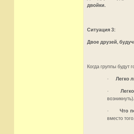
двойки.
Ситуация 3:
Двое друзей, буду
Когда группы будут 
·
Легко л
·
Легк
возникнуть)
·
Что п
вместо того