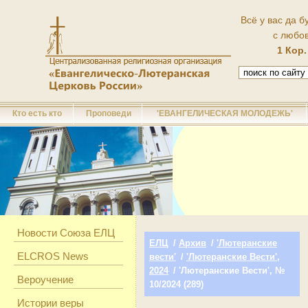
Всё у вас да б
с любо
1 Кор.
Кто есть кто
Проповеди
'ЕВАНГЕЛИЧЕСКАЯ МОЛОДЕЖЬ'
Новости Союза ЕЛЦ
ЕЛЦ
/
Архив
/
'Лютеранские
ELCROS News
вести'
/
'Лютеранские Вести',
2024
/ 'Лютеранские Вести', №
Вероучение
10/2024 (289)
Истории веры