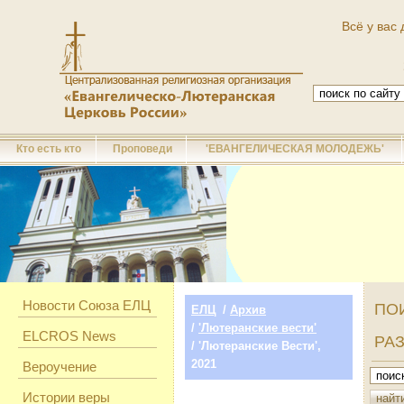
Всё у вас 
Кто есть кто
Проповеди
'ЕВАНГЕЛИЧЕСКАЯ МОЛОДЕЖЬ'
Новости Союза ЕЛЦ
ПО
ЕЛЦ
/
Архив
/
'Лютеранские вести'
ELCROS News
РА
/ 'Лютеранские Вести',
2021
Вероучение
Истории веры