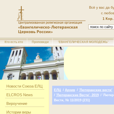
Всё у вас да б
с любо
1 Кор.
Кто есть кто
Проповеди
'ЕВАНГЕЛИЧЕСКАЯ МОЛОДЕЖЬ'
Новости Союза ЕЛЦ
ЕЛЦ
/
Архив
/
'Лютеранские вести'
ELCROS News
/
'Лютеранские Вести', 2019
/ 'Люте
Вести, № 11/2019 (231)
Вероучение
Истории веры