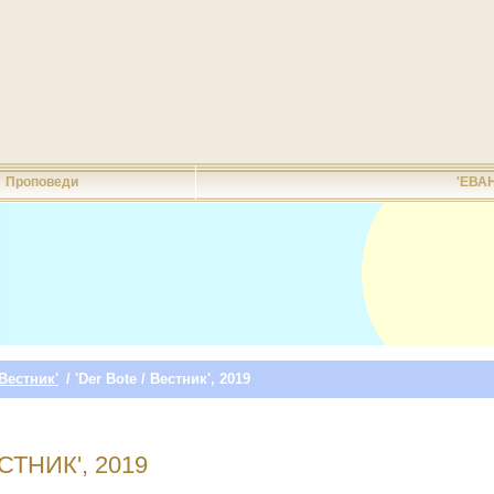
Проповеди
'ЕВА
 Вестник'
/ 'Der Bote / Вестник', 2019
СТНИК', 2019