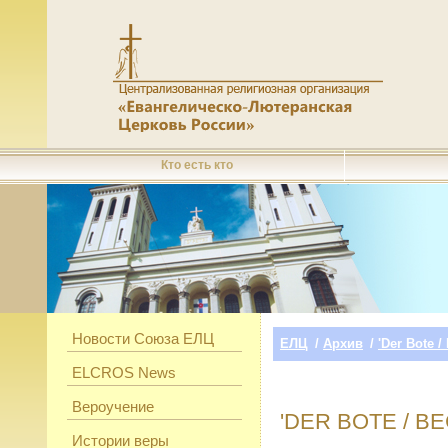
Кто есть кто
Новости Союза ЕЛЦ
ЕЛЦ
/
Архив
/
'Der Bote /
ELCROS News
Вероучение
'DER BOTE / ВЕ
Истории веры