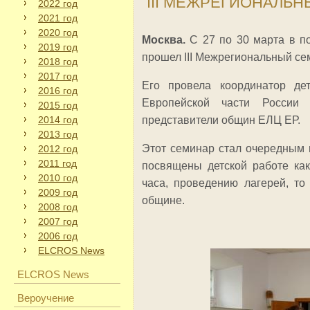
III МЕЖРЕГИОНАЛЬН
2022 год
2021 год
2020 год
Москва.
С 27 по 30 марта в п
2019 год
прошел III Межрегиональный сем
2018 год
2017 год
Его провела координатор дет
2016 год
Европейской части России
2015 год
2014 год
представители общин ЕЛЦ ЕР.
2013 год
Этот семинар стал очередным 
2012 год
2011 год
посвящены детской работе как
2010 год
часа, проведению лагерей, то
2009 год
общине.
2008 год
2007 год
2006 год
ELCROS News
ELCROS News
Вероучение