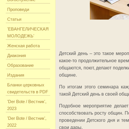
Проповеди
Статьи
'ЕВАНГЕЛИЧЕСКАЯ
МОЛОДЕЖЬ'
Женская работа
Детский день – это такое мероп
Диакония
какое-то продолжительное врем
Образование
общаются, поют, делают поделки
Издания
общине.
Бланки церковных
По итогам этого семинара каж
свидетельств в PDF
такой Детский день в своей общ
'Der Bote / Вестник',
Подобное мероприятие делает
2023
способствовать росту общин. П
'Der Bote / Вестник',
проведении Детского дня и те
2022
свои дары.