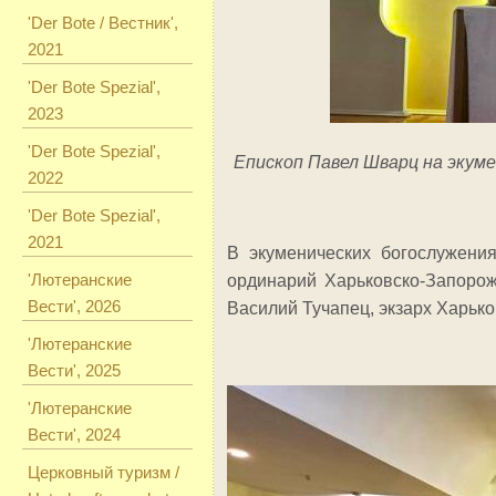
'Der Bote / Вестник',
2021
'Der Bote Spezial',
2023
'Der Bote Spezial',
Епископ Павел Шварц на экуме
2022
'Der Bote Spezial',
2021
В экуменических богослужени
'Лютеранские
ординарий Харьковско-Запоро
Вести', 2026
Василий Тучапец, экзарх Харько
'Лютеранские
Вести', 2025
'Лютеранские
Вести', 2024
Церковный туризм /