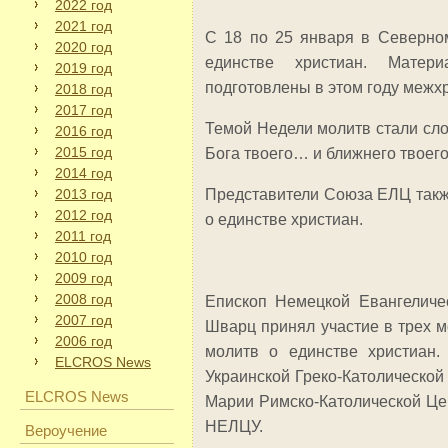
2022 год
2021 год
С 18 по 25 января в Северно
2020 год
единстве христиан. Матер
2019 год
подготовлены в этом году межх
2018 год
2017 год
Темой Недели молитв стали сло
2016 год
2015 год
Бога твоего… и ближнего твоего, 
2014 год
2013 год
Представители Союза ЕЛЦ такж
2012 год
о единстве христиан.
2011 год
2010 год
2009 год
2008 год
Епископ Немецкой Евангеличе
2007 год
Шварц принял участие в трех 
2006 год
молитв о единстве христиан.
ELCROS News
Украинской Греко-Католической
ELCROS News
Марии Римско-Католической Цер
НЕЛЦУ.
Вероучение