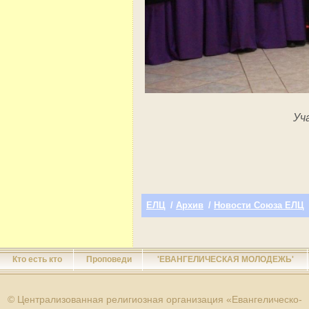
Уч
ЕЛЦ
/
Архив
/
Новости Союза ЕЛЦ
Кто есть кто
Проповеди
'ЕВАНГЕЛИЧЕСКАЯ МОЛОДЕЖЬ'
© Централизованная религиозная организация «Евангелическо-