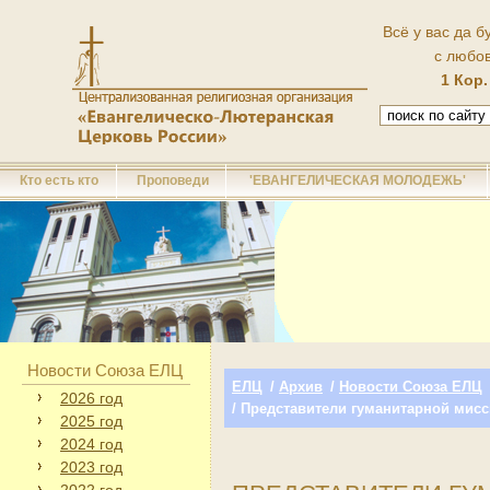
Всё у вас да б
с любо
1 Кор.
Кто есть кто
Проповеди
'ЕВАНГЕЛИЧЕСКАЯ МОЛОДЕЖЬ'
Новости Союза ЕЛЦ
ЕЛЦ
/
Архив
/
Новости Союза ЕЛЦ
2026 год
/ Представители гуманитарной мис
2025 год
2024 год
2023 год