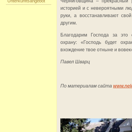
Unterkunftsangebot
Черниговщина – прекрасный 
историей и с невероятными лю
руки, а восстанавливают сво
другим.
Благодарим Господа за это 
охрану: «Господь будет охр
вхождение твое отныне и вовек» 
Павел Шварц
По материалам сайта
www.nelc