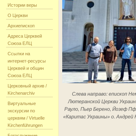
Истории веры
О Церкви
Архиепископ
Адреса Церквей
Союза ЕЛЦ
Ссылки на
интернет-ресурсы
Церквей и общин
Союза ЕЛЦ
Церковный архив /
Kirchenarchiv
Слева направо: епископ Не
Лютеранской Церкви Украин
Виртуальные
Рауло, Пьер Берено, Йозеф П
экскурсии по
«Каритас Украины» о. Андрей 
церквям / Virtuelle
Kirchenführungen
Богослужение