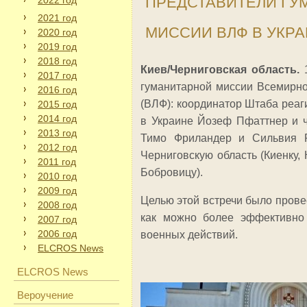
ПРЕДСТАВИТЕЛИ ГУ
2022 год
2021 год
МИССИИ ВЛФ В УКР
2020 год
2019 год
2018 год
Киев/Черниговская область.
1
2017 год
гуманитарной миссии Всемирн
2016 год
(ВЛФ): координатор Штаба реа
2015 год
2014 год
в Украине Йозеф Пфаттнер и 
2013 год
Тимо Фриландер и Сильвия Р
2012 год
Черниговскую область (Киенку, 
2011 год
Бобровицу).
2010 год
2009 год
Целью этой встречи было прове
2008 год
как можно более эффективно
2007 год
2006 год
военных действий.
ELCROS News
ELCROS News
Вероучение