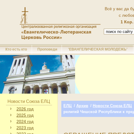
Всё у вас да б
с любо
1 Кор.
Кто есть кто
Проповеди
'ЕВАНГЕЛИЧЕСКАЯ МОЛОДЕЖЬ'
Новости Союза ЕЛЦ
ЕЛЦ
/
Архив
/
Новости Союза ЕЛЦ
2026 год
религий Чешской Республики к пре
2025 год
2024 год
2023 год