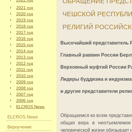
ОБРАЩЕНИЕ ПРЕДСТ
2022 год
2021 год
ЧЕШСКОЙ РЕСПУБЛИ
2020 год
2019 год
РЕЛИГИЙ РОССИЙСК
2018 год
2017 год
2016 год
Высочайший представитель Р
2015 год
2014 год
Главный раввин России Берл
2013 год
2012 год
Ве
рховн
ы
й
муфтий России Р
2011 год
2010 год
Лидеры буддизма и индуизма
2009 год
2008 год
и другие представители рел
2007 год
2006 год
28 ф
ELCROS News
Обращаемся ко всем представи
ELCROS News
общая вера в неотъемлемое 
Вероучение
человеческой жизни обязывает 