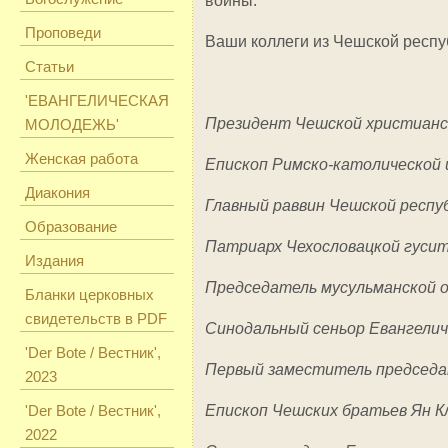
войны.
Проповеди
Ваши коллеги из Чешской респу
Статьи
'ЕВАНГЕЛИЧЕСКАЯ
Президент Чешской христианск
МОЛОДЕЖЬ'
Женская работа
Епископ Римско-католической 
Диакония
Главный раввин Чешской респу
Образование
Патриарх Чехословацкой гуси
Издания
Председатель мусульманской 
Бланки церковных
свидетельств в PDF
Синодальный сеньор Евангелич
'Der Bote / Вестник',
Первый заместитель председа
2023
'Der Bote / Вестник',
Епископ Чешских братьев Ян К
2022