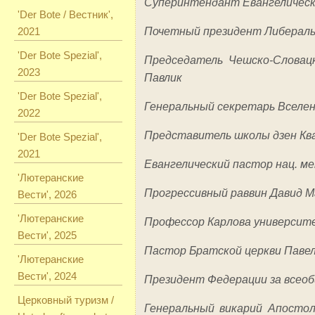
Суперинтендант Евангелическ
'Der Bote / Вестник',
2021
Почетный президент Либераль
'Der Bote Spezial',
Председатель Чешско-Словац
2023
Павлик
'Der Bote Spezial',
Генеральный секретарь Вселе
2022
Представитель школы дзен Ква
'Der Bote Spezial',
2021
Евангелический пастор нац. 
'Лютеранские
Прогрессивный раввин Давид М
Вести', 2026
'Лютеранские
Профессор Карлова университ
Вести', 2025
Пастор Братской церкви Паве
'Лютеранские
Вести', 2024
Президент Федерации за всео
Церковный туризм /
Генеральный викарий Апостол