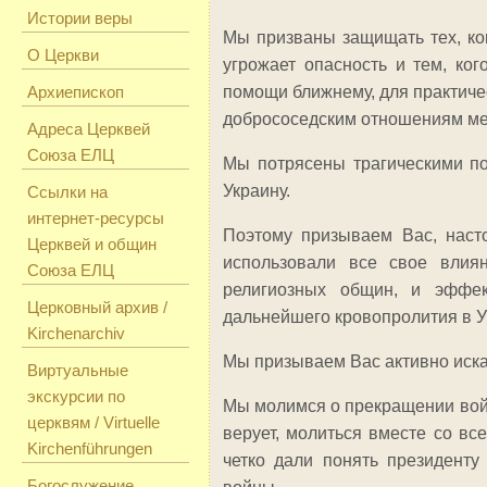
Истории веры
Мы призваны защищать тех, ког
О Церкви
угрожает опасность и тем, ко
Архиепископ
помощи ближнему, для практиче
добрососедским отношениям м
Адреса Церквей
Союза ЕЛЦ
Мы потрясены трагическими по
Украину.
Ссылки на
интернет-ресурсы
Поэтому призываем Вас, наст
Церквей и общин
использовали все свое влиян
Союза ЕЛЦ
религиозных общин, и эффе
Церковный архив /
дальнейшего кровопролития в У
Kirchenarchiv
Мы призываем Вас активно иска
Виртуальные
экскурсии по
Мы молимся о прекращении войн
церквям / Virtuelle
верует, молиться вместе со вс
Kirchenführungen
четко дали понять президенту
Богослужение