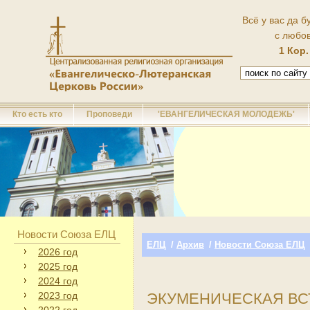
Всё у вас да б
с любо
1 Кор.
Кто есть кто
Проповеди
'ЕВАНГЕЛИЧЕСКАЯ МОЛОДЕЖЬ'
Новости Союза ЕЛЦ
ЕЛЦ
/
Архив
/
Новости Союза ЕЛЦ
2026 год
2025 год
2024 год
2023 год
ЭКУМЕНИЧЕСКАЯ ВС