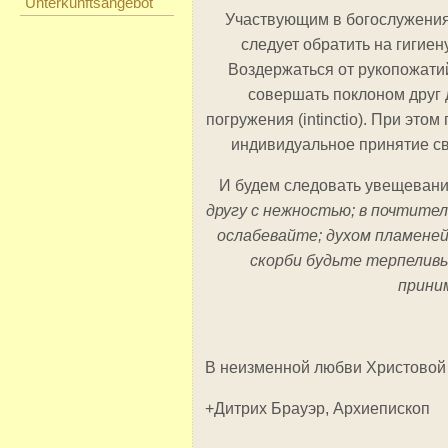
Unterkunftsangebot
Участвующим в богослужения
следует обратить на гигиен
Воздержаться от рукопожати
совершать поклоном друг 
погружения (intinctio). При это
индивидуальное принятие св
И будем следовать увещеван
другу с нежностью; в почтител
ослабевайте; духом пламеней
скорби будьте терпеливы
приним
В неизменной любви Христовой
+Дитрих Брауэр, Архиепископ