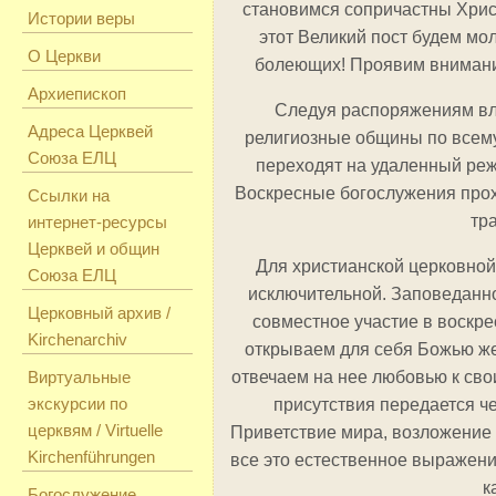
становимся сопричастны Хрис
Истории веры
этот Великий пост будем мол
О Церкви
болеющих! Проявим внимание 
Архиепископ
Следуя распоряжениям вл
Адреса Церквей
религиозные общины по всему
Союза ЕЛЦ
переходят на удаленный ре
Воскресные богослужения прох
Ссылки на
тр
интернет-ресурсы
Церквей и общин
Для христианской церковно
Союза ЕЛЦ
исключительной. Заповеданн
Церковный архив /
совместное участие в воскре
Kirchenarchiv
открываем для себя Божью ж
Виртуальные
отвечаем на нее любовью к сво
экскурсии по
присутствия передается ч
церквям / Virtuelle
Приветствие мира, возложение 
Kirchenführungen
все это естественное выражение 
к
Богослужение