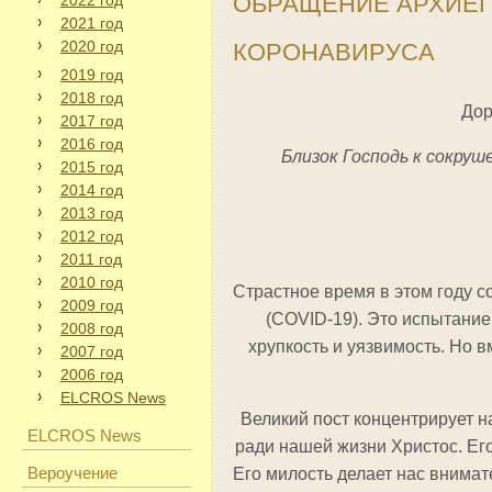
ОБРАЩЕНИЕ АРХИЕП
2022 год
2021 год
2020 год
КОРОНАВИРУСА
2019 год
2018 год
Дор
2017 год
2016 год
Близок Господь к сокру
2015 год
2014 год
2013 год
2012 год
2011 год
2010 год
Страстное время в этом году 
2009 год
(COVID-19). Это испытание
2008 год
хрупкость и уязвимость. Но в
2007 год
2006 год
ELCROS News
Великий пост концентрирует 
ELCROS News
ради нашей жизни Христос. Ег
Вероучение
Его милость делает нас внима