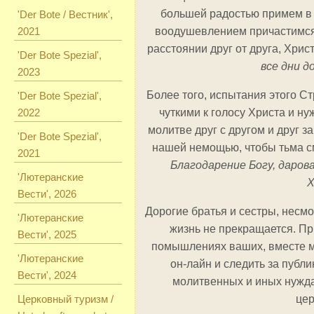
большей радостью примем в 
'Der Bote / Вестник',
2021
воодушевлением причастимся 
расстоянии друг от друга, Хрис
'Der Bote Spezial',
все дни д
2023
Более того, испытания этого С
'Der Bote Spezial',
2022
чуткими к голосу Христа и н
молитве друг с другом и друг з
'Der Bote Spezial',
нашей немощью, чтобы тьма с
2021
Благодарение Богу, даров
'Лютеранские
Х
Вести', 2026
Дорогие братья и сестры, несм
'Лютеранские
жизнь не прекращается. Пр
Вести', 2025
помышлениях ваших, вместе м
'Лютеранские
он-лайн и следить за пуб
Вести', 2024
молитвенных и иных нужда
Церковный туризм /
цер