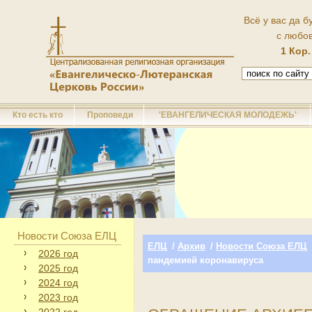
Всё у вас да б
с любо
1 Кор.
Кто есть кто
Проповеди
'ЕВАНГЕЛИЧЕСКАЯ МОЛОДЕЖЬ'
Новости Союза ЕЛЦ
ЕЛЦ
/
Архив
/
Новости Союза ЕЛЦ
2026 год
пандемией коронавируса
2025 год
2024 год
2023 год