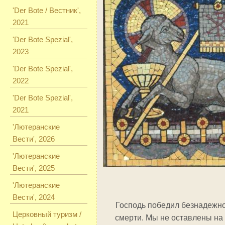
'Der Bote / Вестник',
2021
'Der Bote Spezial',
2023
'Der Bote Spezial',
2022
'Der Bote Spezial',
2021
'Лютеранские
Вести', 2026
'Лютеранские
Вести', 2025
'Лютеранские
Вести', 2024
Господь победил безнадежно
Церковный туризм /
смерти. Мы не оставлены на