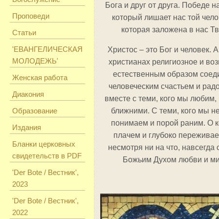
Бога и друг от друга. Победе н
Проповеди
который лишает нас той чело
которая заложена в нас Т
Статьи
'ЕВАНГЕЛИЧЕСКАЯ
Христос – это Бог и человек. А
МОЛОДЕЖЬ'
христианах религиозное и в
естественным образом соед
Женская работа
человеческим счастьем и рад
Диакония
вместе с теми, кого мы любим,
Образование
ближними. С теми, кого мы не
понимаем и порой раним. О к
Издания
плачем и глубоко переживае
Бланки церковных
несмотря ни на что, навсегда
свидетельств в PDF
Божьим Духом любви и ми
'Der Bote / Вестник',
2023
'Der Bote / Вестник',
2022