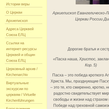
Истории веры
О Церкви
Архиепископ Евангелическо-
Церкви России Ди
Архиепископ
Адреса Церквей
Союза ЕЛЦ
Ссылки на
интернет-ресурсы
Дорогие братья и сест
Церквей и общин
«Пасха наша, Христос, заклан
Союза ЕЛЦ
Кор. 5)
Церковный архив /
Kirchenarchiv
Пасха – это победа кроткого А
Христа. Мы, празднующие Пасху
Виртуальные
– это те, кто смиренно, кротко, 
экскурсии по
радостно свидетельствует мир
церквям / Virtuelle
свободы и жизни над страхом 
Kirchenführungen
Победе над греховной самоиз
Богослужение