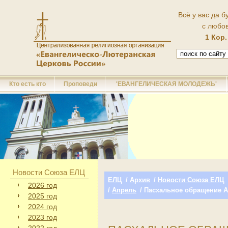
Всё у вас да б
с любо
1 Кор.
Кто есть кто
Проповеди
'ЕВАНГЕЛИЧЕСКАЯ МОЛОДЕЖЬ'
Новости Союза ЕЛЦ
ЕЛЦ
/
Архив
/
Новости Союза ЕЛЦ
2026 год
/
Апрель
/ Пасхальное обращение 
2025 год
2024 год
2023 год