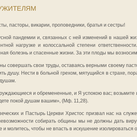
УЖИТЕЛЯМ
ты, пасторы, викарии, проповедники, братья и сестры!
сной пандемии и, связанных с ней изменений в нашей жиз
тной нагрузке и колоссальной степени ответственност
нная болезнь и спасенные жизни. За эти плоды мы возносим
ны совершать свои труды, оставаясь верными своему пасто
ить душу. Нести в больной грехом, мятущийся в страхе, п
душам.
труждающиеся и обремененные, и Я успокою вас; возьмите иг
дете покой душам вашим», (Мф. 11,28).
веческих и Пастырь Церкви Христос призвал нас на служе
невозможности собирать общины мы не должны дать вирус
е и молитесь, чтобы не впасть в искушение изолироваться о