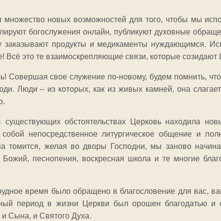
 множество новых возможностей для того, чтобы мы испол
слируют богослужения онлайн, публикуют духовные обраще
у заказывают продукты и медикаменты нуждающимся. Исп
е! Всё это те взаимоскрепляющие связи, которые созидают 
ь! Совершая свое служение по-новому, будем помнить, чт
ди. Люди – из которых, как из живых камней, она слагает
о.
в существующих обстоятельствах Церковь находила но
 собой непосредственное литургическое общение и пол
ша томится, желая во дворы Господни, мы заново начина
м Божий, песнопения, воскресная школа и те многие бла
рудное время было обращено в благословение для вас, ва
ный период в жизни Церкви был орошен благодатью и 
 и Сына, и Святого Духа.