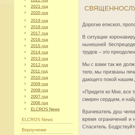
2022 год
2021 год
СВЯЩЕННОСЛ
2020 год
2019 год
Дорогие епископ, пропс
2018 год
2017 год
В ситуации коронавиру
2016 год
нынешней беспрецеден
2015 год
трудов – это преодоле
2014 год
2013 год
Мы с вами так же долж
2012 год
2011 год
тело, мы призваны леч
2010 год
дающего покой нашим 
2009 год
2008 год
«Придите ко Мне, все 
2007 год
смирен сердцем, и най
2006 год
ELCROS News
Врачеватель душ чело
время ограничений и 
ELCROS News
Спаситель. Бодрствуйт
Вероучение