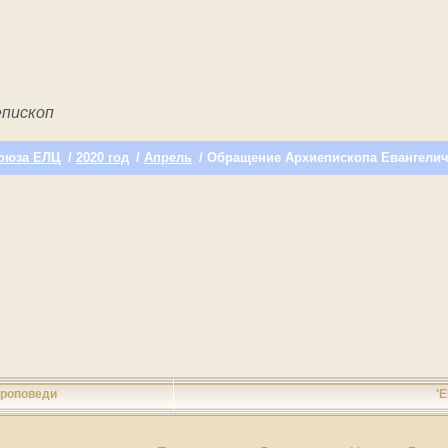
пископ
оюза ЕЛЦ
/
2020 год
/
Апрель
/ Обращение Архиепископа Евангели
роповеди
'