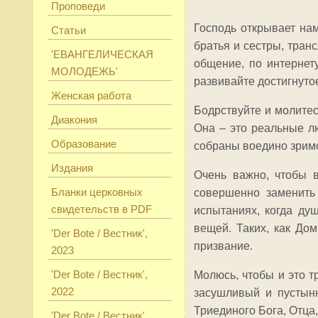
Проповеди
Господь открывает нам
Статьи
братья и сестры, тран
'ЕВАНГЕЛИЧЕСКАЯ
общение, по интернет
МОЛОДЕЖЬ'
развивайте достигнуто
Женская работа
Бодрствуйте и молитес
Диакония
Она – это реальные лю
Образование
собраны воедино зрим
Издания
Очень важно, чтобы 
Бланки церковных
совершенно заменить
свидетельств в PDF
испытаниях, когда ду
вещей. Таких, как До
'Der Bote / Вестник',
призвание.
2023
'Der Bote / Вестник',
Молюсь, чтобы и это т
2022
засушливый и пустын
Триединого Бога, Отца,
'Der Bote / Вестник',