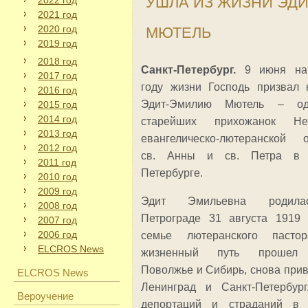
УШЛА ИЗ ЖИЗНИ ЭД
2022 год
2021 год
2020 год
МЮТЕЛЬ
2019 год
2018 год
Санкт-Петербург.
9 июня на
2017 год
году жизни Господь призвал 
2016 год
Эдит-Эмилию Мютель – о
2015 год
2014 год
старейших прихожанок Не
2013 год
евангелическо-лютеранской 
2012 год
св. Анны и св. Петра в 
2011 год
Петербурге.
2010 год
2009 год
Эдит Эмильевна родил
2008 год
Петрограде 31 августа 1919 
2007 год
2006 год
семье лютеранского пасто
ELCROS News
жизненный путь прошел 
Поволжье и Сибирь, снова прив
ELCROS News
Ленинград и Санкт-Петербург
Вероучение
депортаций и страданий в 