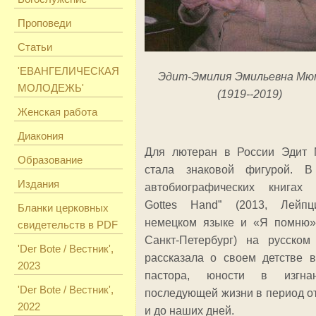
Проповеди
Статьи
'ЕВАНГЕЛИЧЕСКАЯ
Эдит-Эмилия Эмильевна Мю
МОЛОДЕЖЬ'
(1919--2019)
Женская работа
Диакония
Для лютеран в России Эдит 
Образование
стала знаковой фигурой. В
Издания
автобиографических книгах
Gottes Hand” (2013, Лейпц
Бланки церковных
немецком языке и «Я помню» 
свидетельств в PDF
Санкт-Петербург) на русском
'Der Bote / Вестник',
рассказала о своем детстве 
2023
пастора, юности в изгн
'Der Bote / Вестник',
последующей жизни в период о
2022
и до наших дней.