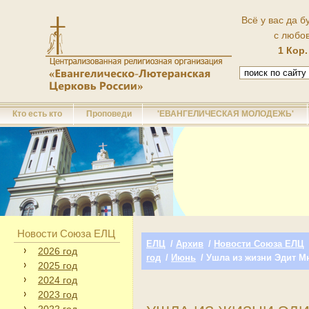
Всё у вас да б
с любо
1 Кор.
Кто есть кто
Проповеди
'ЕВАНГЕЛИЧЕСКАЯ МОЛОДЕЖЬ'
Новости Союза ЕЛЦ
ЕЛЦ
/
Архив
/
Новости Союза ЕЛЦ
2026 год
год
/
Июнь
/ Ушла из жизни Эдит М
2025 год
2024 год
2023 год