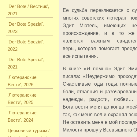
'Der Bote / Вестник',
Ее судьба перекликается с с
2021
многих советских лютеран по
'Der Bote Spezial',
Эдит Мютель, имеющих не
2023
происхождение, и в то же
является важным свидетел
'Der Bote Spezial',
веры, которая помогает преод
2022
все испытания.
'Der Bote Spezial',
2021
В книге «Я помню» Эдит Эми
писала: «Неудержимо проходя
'Лютеранские
Счастливые годы, годы, полные
Вести', 2026
боли, отчаяния и разочаровани
'Лютеранские
надежды, радости, любви…
Вести', 2025
Бога вести меня до конца мое
'Лютеранские
так, как меня вел и охранял всю
Вести', 2024
Не оставить меня в мой последн
Милости прошу у Всевышнего О
Церковный туризм /