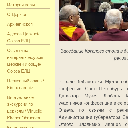
Истории веры
О Церкви
Архиепископ
Адреса Церквей
Союза ЕЛЦ
Ссылки на
Заседание Круглого стола в 
интернет-ресурсы
религ
Церквей и общин
Союза ЕЛЦ
Церковный архив /
В зале библиотеки Музея соб
Kirchenarchiv
конфессий Санкт-Петербурга 
Директор Музея Любовь Му
Виртуальные
участников конференции и ее о
экскурсии по
Отдела по связям с религ
церквям / Virtuelle
Администрации губернатора Са
Kirchenführungen
Отдела Владимир Иванов о
Богослужение