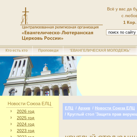
Всё у вас да б
с любо
1 Кор.
Кто есть кто
Проповеди
'ЕВАНГЕЛИЧЕСКАЯ МОЛОДЕЖЬ'
Новости Союза ЕЛЦ
ЕЛЦ
/
Архив
/
Новости Союза ЕЛЦ
2026 год
/ Круглый стол 'Защита прав верую
2025 год
2024 год
2023 год