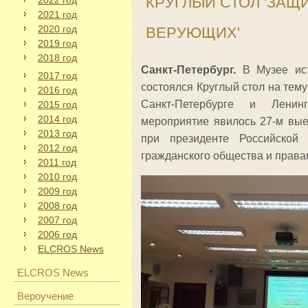
КРУГЛЫЙ СТОЛ 'ЗАЩ
2022 год
2021 год
2020 год
ВЕРУЮЩИХ'
2019 год
2018 год
Санкт-Петербург.
В Музее ис
2017 год
состоялся Круглый стол на тем
2016 год
Санкт-Петербурге и Ленин
2015 год
2014 год
мероприятие явилось 27-м вы
2013 год
при президенте Российской
2012 год
гражданского общества и права
2011 год
2010 год
2009 год
2008 год
2007 год
2006 год
ELCROS News
ELCROS News
Вероучение