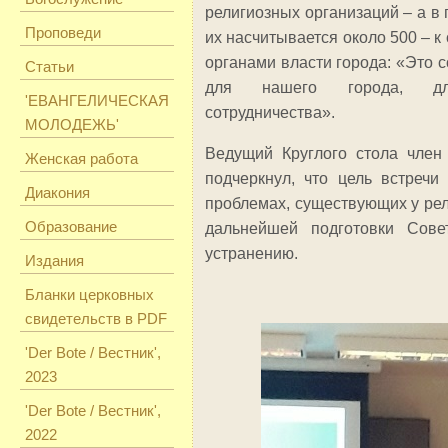
религиозных организаций – а в 
Проповеди
их насчитывается около 500 – к
органами власти города: «Это 
Статьи
для нашего города, дл
'ЕВАНГЕЛИЧЕСКАЯ
сотрудничества».
МОЛОДЕЖЬ'
Ведущий Круглого стола член
Женская работа
подчеркнул, что цель встреч
Диакония
проблемах, существующих у рел
Образование
дальнейшей подготовки Сове
устранению.
Издания
Бланки церковных
свидетельств в PDF
'Der Bote / Вестник',
2023
'Der Bote / Вестник',
2022