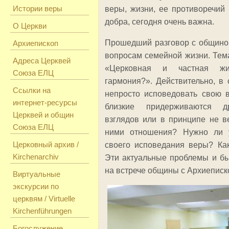
Истории веры
веры, жизни, ее противоречий 
добра, сегодня очень важна.
О Церкви
Прошедший разговор с общино
Архиепископ
вопросам семейной жизни. Тема
Адреса Церквей
«Церковная и частная жи
Союза ЕЛЦ
гармония?». Действительно, в
Ссылки на
непросто исповедовать свою в
интернет-ресурсы
близкие придерживаются д
Церквей и общин
взглядов или в принципе не ве
Союза ЕЛЦ
ними отношения? Нужно ли у
Церковный архив /
своего исповедания веры? Ка
Kirchenarchiv
Эти актуальные проблемы и б
на встрече общины с Архиеписк
Виртуальные
экскурсии по
церквям / Virtuelle
Kirchenführungen
Богослужение