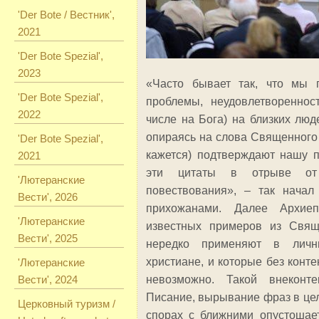
'Der Bote / Вестник',
2021
'Der Bote Spezial',
2023
«Часто бывает так, что мы 
'Der Bote Spezial',
проблемы, неудовлетвореннос
2022
числе на Бога) на близких люд
опираясь на слова Священного 
'Der Bote Spezial',
кажется) подтверждают нашу 
2021
эти цитаты в отрыве от 
'Лютеранские
повествования», – так начал
Вести', 2026
прихожанами. Далее Архиеп
'Лютеранские
известных примеров из Свящ
Вести', 2025
нередко применяют в лич
христиане, и которые без конт
'Лютеранские
Вести', 2024
невозможно. Такой внеконте
Писание, вырывание фраз в це
Церковный туризм /
спорах с ближними опустошает