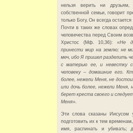
нельзя верить ни друзьям,
собственной семьи, говорит п
только Богу, Он всегда остаетс
Почти в таких же словах опре
человечества перед Своим воз
Христос (Мф. 10,36):
«Не д
принести мир на землю; не м
меч, ибо Я пришел разделить че
с матерью ее, и невестку с
человеку – домашние его. К
более, нежели Меня, не досто
или дочь более, нежели Меня, 
берет креста своего и следуе
Меня».
Эти слова сказаны Иисусом у
подготовить их к тем временам, 
имя, распинать и убивать; 