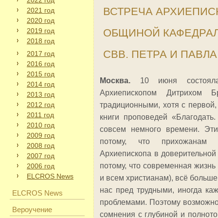
2022 год
ВСТРЕЧА АРХИЕПИС
2021 год
2020 год
2019 год
ОБЩИНОЙ КАФЕДРА
2018 год
СВВ. ПЕТРА И ПАВЛА
2017 год
2016 год
2015 год
Москва.
10 июня состояла
2014 год
Архиепископом Дитрихом Б
2013 год
2012 год
традиционными, хотя с первой
2011 год
книги проповедей «Благодать.
2010 год
совсем немного времени. Эти
2009 год
потому, что прихожанам 
2008 год
Архиепископа в доверительной 
2007 год
потому, что современная жизнь
2006 год
ELCROS News
и всем христианам), всё больше
нас пред трудными, иногда к
ELCROS News
проблемами. Поэтому возможно
Вероучение
сомнения с глубиной и полнот