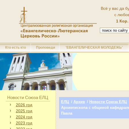
Всё у вас да б
с любо
1 Кор.
Кто есть кто
Проповеди
'ЕВАНГЕЛИЧЕСКАЯ МОЛОДЕЖЬ'
Новости Союза ЕЛЦ
ЕЛЦ
/
Архив
/
Новости Союза ЕЛЦ
2026 год
Архиепископа с общиной кафедраль
2025 год
Павла
2024 год
2023 год