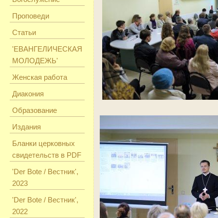
Проповеди
Статьи
'ЕВАНГЕЛИЧЕСКАЯ
МОЛОДЕЖЬ'
Женская работа
Диакония
Образование
Издания
Бланки церковных
свидетельств в PDF
'Der Bote / Вестник',
2023
'Der Bote / Вестник',
2022