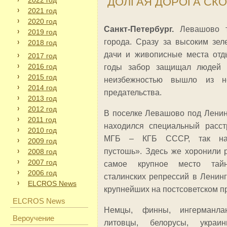
ДОЛГАЯ ДОРОГА СК
2022 год
2021 год
2020 год
Санкт-Петербург.
Левашово т
2019 год
города. Сразу за высоким зе
2018 год
дачи и живописные места отд
2017 год
2016 год
годы забор защищал людей о
2015 год
неизбежностью вышло из н
2014 год
предательства.
2013 год
2012 год
В поселке Левашово под Ленин
2011 год
находился специальный расс
2010 год
МГБ – КГБ СССР, так наз
2009 год
пустошь». Здесь же хоронили 
2008 год
2007 год
самое крупное место тай
2006 год
сталинских репрессий в Ленинг
ELCROS News
крупнейших на постсоветском п
ELCROS News
Немцы, финны, ингерманла
Вероучение
литовцы, белорусы, украи