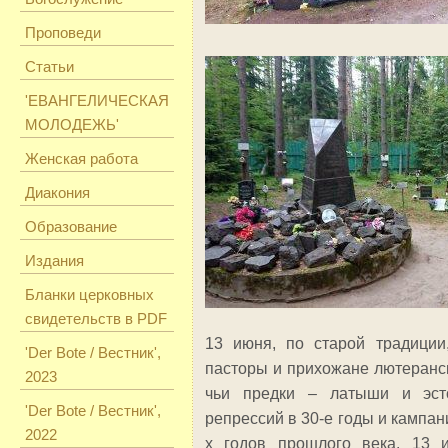
Проповеди
Статьи
'ЕВАНГЕЛИЧЕСКАЯ
МОЛОДЕЖЬ'
Женская работа
Диакония
Образование
Издания
Бланки церковных
свидетельств в PDF
13 июня, по старой традиции
'Der Bote / Вестник',
пасторы и прихожане лютеранс
2023
чьи предки – латыши и эст
'Der Bote / Вестник',
репрессий в 30-е годы и кампан
2022
х годов прошлого века. 13 