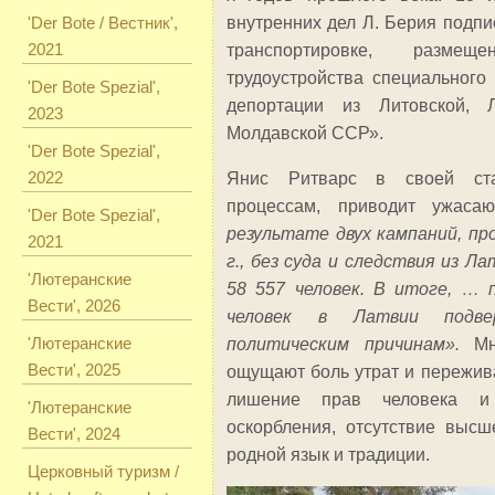
'Der Bote / Вестник',
внутренних дел Л. Берия подп
2021
транспортировке, разме
трудоустройства специального
'Der Bote Spezial',
депортации из Литовской, Л
2023
Молдавской ССР».
'Der Bote Spezial',
2022
Янис Ритварс в своей ста
процессам, приводит ужас
'Der Bote Spezial',
результате двух кампаний, про
2021
г., без суда и следствия из 
'Лютеранские
58 557 человек. В итоге, … 
Вести', 2026
человек в Латвии подве
'Лютеранские
политическим причинам».
М
Вести', 2025
ощущают боль утрат и пережив
лишение прав человека и 
'Лютеранские
оскорбления, отсутствие высш
Вести', 2024
родной язык и традиции.
Церковный туризм /