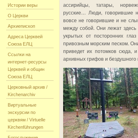
Истории веры
ассирийцы, татары, норвеж
русские… Люди, говорившие н
О Церкви
вовсе не говорившие и не сл
Архиепископ
между собой. Они лежат здесь
укрытых от посторонних гла
Адреса Церквей
привозным морским песком. Они
Союза ЕЛЦ
приведет их потомков сюда, и
Ссылки на
архивных грифов и бездушного 
интернет-ресурсы
Церквей и общин
Союза ЕЛЦ
Церковный архив /
Kirchenarchiv
Виртуальные
экскурсии по
церквям / Virtuelle
Kirchenführungen
Богослужение