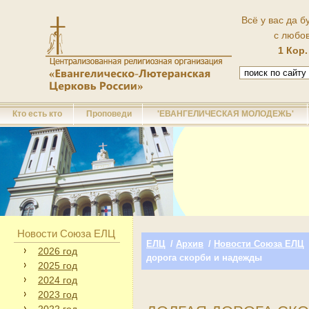
Всё у вас да б
с любо
1 Кор.
Кто есть кто
Проповеди
'ЕВАНГЕЛИЧЕСКАЯ МОЛОДЕЖЬ'
Новости Союза ЕЛЦ
ЕЛЦ
/
Архив
/
Новости Союза ЕЛЦ
2026 год
дорога скорби и надежды
2025 год
2024 год
2023 год