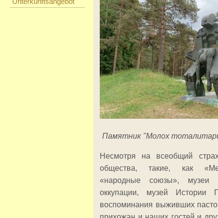
Unterkunftsangebot
Памятник "Молох тоталитариз
Несмотря на всеобщий страх
общества, такие, как «Ме
«народные союзы», музеи 
оккупации, музей Истории Г
воспоминания выживших пастор
прихожан и наших гостей и дру