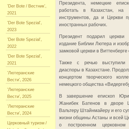
Президента, немецкие еписк
'Der Bote / Вестник',
работать в Казахстан, на
2021
инструментов, да и Церкви п
'Der Bote Spezial',
иностранных рабочих.
2023
Президент подарил церкви
'Der Bote Spezial',
издание Библии Лютера и изоб
2022
замковой церкви в Виттенберге 
'Der Bote Spezial',
Также с речью выступили 
2021
диаспоры в Казахстане. Продо
'Лютеранские
концертом творческого колл
Вести', 2026
немецкого общества «Видергебу
'Лютеранские
В завершение епископ Юри
Вести', 2025
Жанибек Батенов в дворе Ц
'Лютеранские
Вальтеру Штайнмайеру и его су
Вести', 2024
жизни общины Астаны и всей Це
Церковный туризм /
о построенном церковном