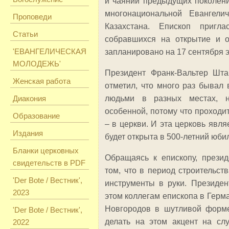
и чаяний предыдущих поколени
многонациональной Евангелич
Проповеди
Казахстана. Епископ пригл
Статьи
собравшихся на открытие и о
'ЕВАНГЕЛИЧЕСКАЯ
запланировано на 17 сентября э
МОЛОДЕЖЬ'
Президент Франк-Вальтер Шта
Женская работа
отметил, что много раз бывал 
Диакония
людьми в разных местах, н
особенной, потому что проходи
Образование
– в церкви. И эта церковь явля
Издания
будет открыта в 500-летний юб
Бланки церковных
Обращаясь к епископу, презид
свидетельств в PDF
том, что в период строительст
'Der Bote / Вестник',
инструменты в руки. Президен
2023
этом коллегам епископа в Герм
Новгородов в шутливой форме
'Der Bote / Вестник',
делать на этом акцент на слу
2022