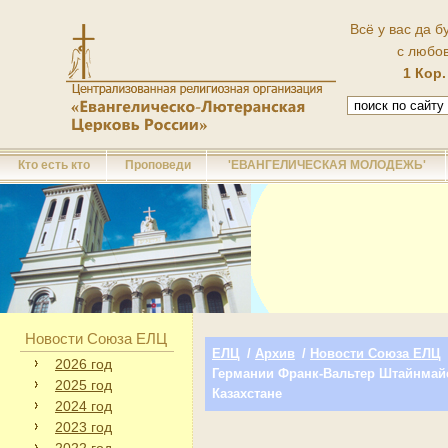
Всё у вас да б
с любо
1 Кор.
Кто есть кто
Проповеди
'ЕВАНГЕЛИЧЕСКАЯ МОЛОДЕЖЬ'
Новости Союза ЕЛЦ
ЕЛЦ
/
Архив
/
Новости Союза ЕЛЦ
2026 год
Германии Франк-Вальтер Штайнмайе
2025 год
Казахстане
2024 год
2023 год