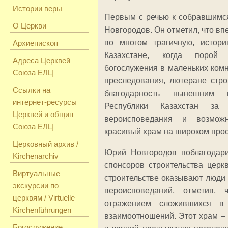
Истории веры
Первым с речью к собравшимс
О Церкви
Новгородов. Он отметил, что вп
во многом трагичную, истор
Архиепископ
Казахстане, когда порой 
Адреса Церквей
богослужения в маленьких комн
Союза ЕЛЦ
преследования, лютеране стро
Ссылки на
благодарность нынешним 
интернет-ресурсы
Республики Казахстан за
Церквей и общин
вероисповедания и возмож
Союза ЕЛЦ
красивый храм на широком прос
Церковный архив /
Юрий Новгородов поблагодари
Kirchenarchiv
спонсоров строительства церк
Виртуальные
строительстве оказывают люди
экскурсии по
вероисповеданий, отметив, 
церквям / Virtuelle
отражением сложившихся в 
Kirchenführungen
взаимоотношений. Этот храм –
Богослужение