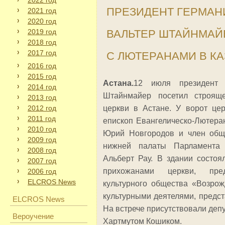
2022 год
ПРЕЗИДЕНТ ГЕРМАН
2021 год
2020 год
2019 год
ВАЛЬТЕР ШТАЙНМАЙ
2018 год
2017 год
С ЛЮТЕРАНАМИ В К
2016 год
2015 год
Астана.
12 июля президент 
2014 год
Штайнмайер посетил строяще
2013 год
2012 год
церкви в Астане. У ворот цер
2011 год
епископ Евангелическо-Лютера
2010 год
Юрий Новгородов и член общ
2009 год
нижней палаты Парламента 
2008 год
Альберт Рау. В здании состоя
2007 год
прихожанами церкви, пред
2006 год
ELCROS News
культурного общества «Возро
культурными деятелями, предст
ELCROS News
На встрече присутствовали депу
Вероучение
Хартмутом Кошиком.