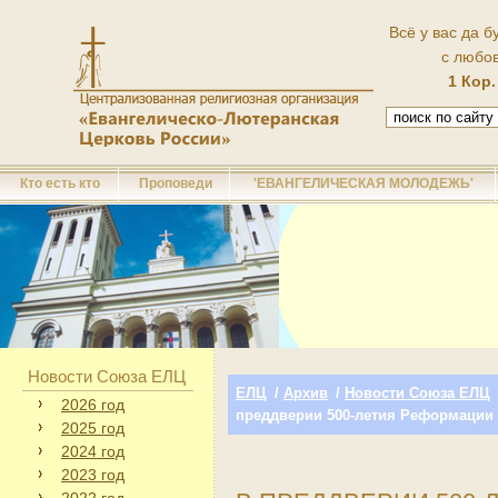
Всё у вас да б
с любо
1 Кор.
Кто есть кто
Проповеди
'ЕВАНГЕЛИЧЕСКАЯ МОЛОДЕЖЬ'
Новости Союза ЕЛЦ
ЕЛЦ
/
Архив
/
Новости Союза ЕЛЦ
2026 год
преддверии 500-летия Реформации
2025 год
2024 год
2023 год