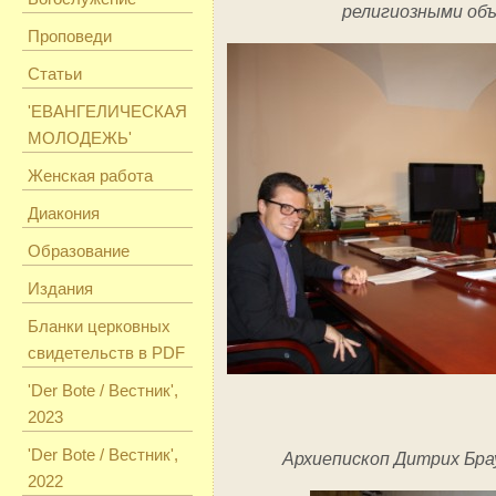
религиозными об
Проповеди
Статьи
'ЕВАНГЕЛИЧЕСКАЯ
МОЛОДЕЖЬ'
Женская работа
Диакония
Образование
Издания
Бланки церковных
свидетельств в PDF
'Der Bote / Вестник',
2023
'Der Bote / Вестник',
Архиепископ Дитрих Бра
2022