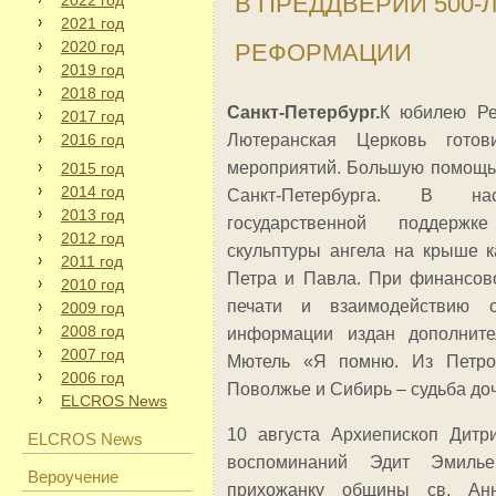
В ПРЕДДВЕРИИ 500-
2022 год
2021 год
2020 год
РЕФОРМАЦИИ
2019 год
2018 год
Санкт-Петербург.
К юбилею Ре
2017 год
2016 год
Лютеранская Церковь гото
мероприятий. Большую помощь
2015 год
2014 год
Санкт-Петербурга. В н
2013 год
государственной поддержк
2012 год
скульптуры ангела на крыше к
2011 год
Петра и Павла. При финансов
2010 год
печати и взаимодействию 
2009 год
2008 год
информации издан дополните
2007 год
Мютель «Я помню. Из Петрог
2006 год
Поволжье и Сибирь – судьба до
ELCROS News
10 августа Архиепископ Дитр
ELCROS News
воспоминаний Эдит Эмилье
Вероучение
прихожанку общины св. Ан