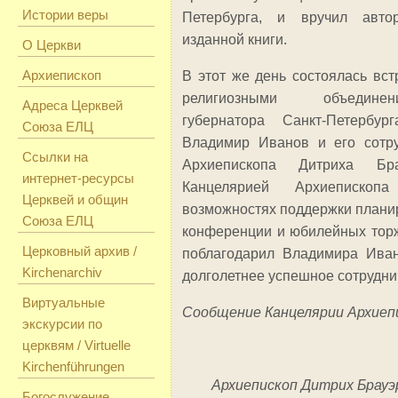
Истории веры
Петербурга, и вручил авто
изданной книги.
О Церкви
Архиепископ
В этот же день состоялась вст
религиозными объедине
Адреса Церквей
губернатора Санкт-Петербур
Союза ЕЛЦ
Владимир Иванов и его сотр
Ссылки на
Архиепископа Дитриха Б
интернет-ресурсы
Канцелярией Архиеписко
Церквей и общин
возможностях поддержки планир
Союза ЕЛЦ
конференции и юбилейных торж
Церковный архив /
поблагодарил Владимира Иван
Kirchenarchiv
долголетнее успешное сотрудни
Виртуальные
Сообщение Канцелярии Архиеп
экскурсии по
церквям / Virtuelle
Kirchenführungen
Архиепископ Дитрих Брауэр
Богослужение