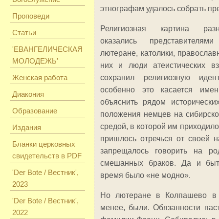
этнографам удалось собрать пр
Проповеди
Религиозная картина разн
Статьи
оказались представителям
'ЕВАНГЕЛИЧЕСКАЯ
лютеране, католики, православ
МОЛОДЕЖЬ'
них и люди атеистических вз
Женская работа
сохранил религиозную идент
особенно это касается име
Диакония
объяснить рядом исторически
Образование
положения немцев на сибирско
средой, в которой им приходило
Издания
пришлось отречься от своей н
Бланки церковных
запрещалось говорить на ро
свидетельств в PDF
смешанных браков. Да и быт
'Der Bote / Вестник',
время было «не модно».
2023
Но лютеране в Колпашево в 
'Der Bote / Вестник',
менее, были. Обязанности пас
2022