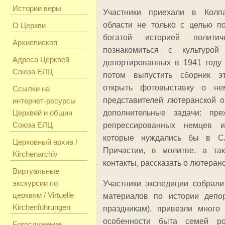
Истории веры
Участники приехали в Колп
области не только с целью п
О Церкви
богатой историей полит
Архиепископ
познакомиться с культуро
Адреса Церквей
депортированных в 1941 году 
Союза ЕЛЦ
потом выпустить сборник эт
открыть фотовыставку о н
Ссылки на
представителей лютеранской 
интернет-ресурсы
Церквей и общин
дополнительные задачи: пре
Союза ЕЛЦ
репрессированных немцев 
которые нуждались бы в С
Церковный архив /
Причастии, в молитве, а та
Kirchenarchiv
контакты, рассказать о лютеран
Виртуальные
экскурсии по
Участники экспедиции собрали
церквям / Virtuelle
материалов по истории депор
Kirchenführungen
праздникам), привезли много
особенности быта семей ро
Богослужение