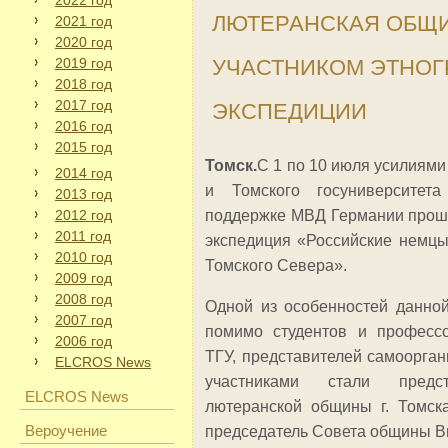
2022 год
ЛЮТЕРАНСКАЯ ОБЩИ
2021 год
2020 год
2019 год
УЧАСТНИКОМ ЭТНО
2018 год
2017 год
ЭКСПЕДИЦИИ
2016 год
2015 год
Томск.
С 1 по 10 июля усилиями
2014 год
и Томского госуниверситет
2013 год
2012 год
поддержке МВД Германии прошл
2011 год
экспедиция «Российские немцы
2010 год
Томского Севера».
2009 год
2008 год
Одной из особенностей данной
2007 год
помимо студентов и професс
2006 год
ТГУ, представителей самоорган
ELCROS News
участниками стали предст
ELCROS News
лютеранской общины г. Томск
Вероучение
председатель Совета общины В