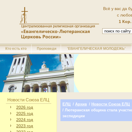
Всё у вас да б
с любо
1 Кор.
Кто есть кто
Проповеди
'ЕВАНГЕЛИЧЕСКАЯ МОЛОДЕЖЬ'
Новости Союза ЕЛЦ
ЕЛЦ
/
Архив
/
Новости Союза ЕЛЦ
2026 год
/ Лютеранская община стала участ
2025 год
экспедиции
2024 год
2023 год