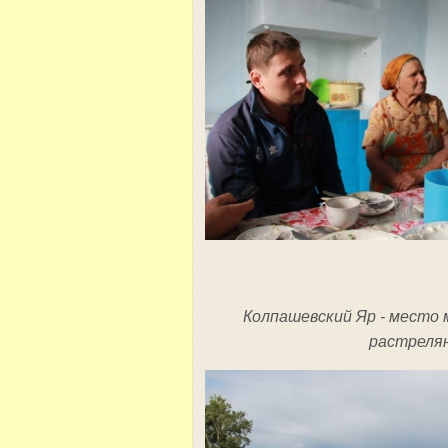
Колпашевский Яр - место 
растреля