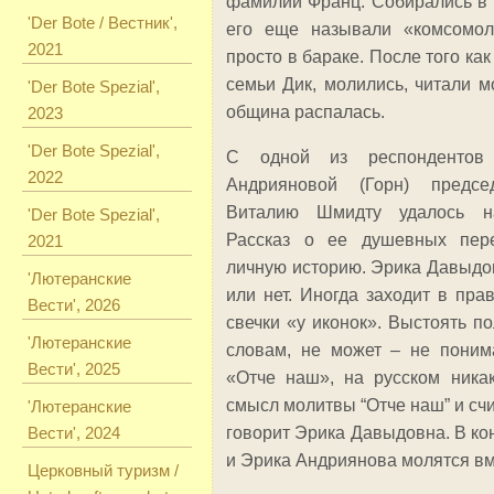
фамилии Франц. Собирались в 
'Der Bote / Вестник',
его еще называли «комсомол
2021
просто в бараке. После того ка
семьи Дик, молились, читали м
'Der Bote Spezial',
община распалась.
2023
'Der Bote Spezial',
С одной из респондентов
2022
Андрияновой (Горн) предс
Виталию Шмидту удалось на
'Der Bote Spezial',
Рассказ о ее душевных пер
2021
личную историю. Эрика Давыдов
'Лютеранские
или нет. Иногда заходит в пра
Вести', 2026
свечки «у иконок». Выстоять п
'Лютеранские
словам, не может – не поним
Вести', 2025
«Отче наш», на русском никак
смысл молитвы “Отче наш” и счи
'Лютеранские
Вести', 2024
говорит Эрика Давыдовна. В к
и Эрика Андриянова молятся вм
Церковный туризм /