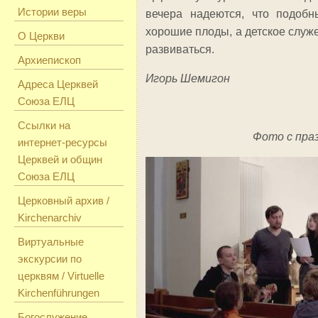
Истории веры
вечера надеются, что подобн
хорошие плоды, а детское служе
О Церкви
развиваться.
Архиепископ
Игорь Шемигон
Адреса Церквей
Союза ЕЛЦ
Ссылки на
Фото с пра
интернет-ресурсы
Церквей и общин
Союза ЕЛЦ
Церковный архив /
Kirchenarchiv
Виртуальные
экскурсии по
церквям / Virtuelle
Kirchenführungen
Богослужение