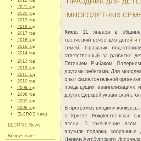
ПРАЗДНИК ДЛЯ ДЕТЕ
2022 год
2021 год
2020 год
МНОГОДЕТНЫХ СЕМ
2019 год
2018 год
Киев.
11 января в общине 
2017 год
2016 год
творческий вечер для детей и 
2015 год
семей. Праздник подготовил
2014 год
ответственный за развитие де
2013 год
Евгением Рыбаком, Валерие
2012 год
другими ребятами. Для молоде
2011 год
опыт самостоятельной организа
2010 год
предыдущих евангелизациях и
2009 год
2008 год
других Церквей украинской сто
2007 год
2006 год
В программу входили конкурсы,
ELCROS News
о Христе, Рождественская сце
песни. В заключение всем
ELCROS News
вручили подарки, собранные 
Вероучение
Церкви Аугсбургского Исповед