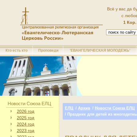
Всё у вас да б
с любо
1 Кор.
Кто есть кто
Проповеди
'ЕВАНГЕЛИЧЕСКАЯ МОЛОДЕЖЬ'
Новости Союза ЕЛЦ
ЕЛЦ
/
Архив
/
Новости Союза ЕЛЦ
2026 год
/ Праздник для детей из многодетн
2025 год
2024 год
2023 год